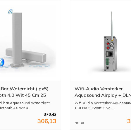
Bar Waterdicht (Ipx5)
Wifi-Audio Versterker
oth 4.0 Wit 45 Cm 25
Aquasound Airplay + DL
230V/12V)
Watt Zilver
d-bar Aquasound Waterdicht
Wifi-Audio Versterker Aquasound
uetooth 4.0 Wit 4...
+ DLNA 50 Watt Zilve...
370,42
306,13
3