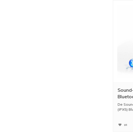
Sound-
Blueto
Watt (
De Soun
(IPX5) Bl