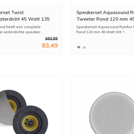
rset Twist
Speakerset Aquasound 
terdicht 45 Watt 135
Tweeter Rond 120 mm 4
 (Ral 9016)
Wit
nd heeft een complete
Speakerset Aquasound Rumba 
jn waterdichte speaker...
Rond 120 mm 45 Watt Wit ?...
101,02
83,49