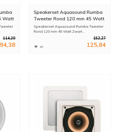
Rumba
Speakerset Aquasound Rumba
5 Watt
Tweeter Rond 120 mm 45 Watt
Zwart
Tweeter
Speakerset Aquasound Rumba Tweeter
Rond 120 mm 45 Watt Zwart...
114,20
152,27
94,38
125,84