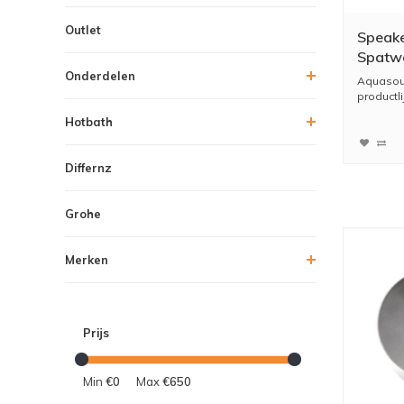
Outlet
Speake
Spatwa
Mm Wit
Onderdelen
Aquasou
productli
Hotbath
Differnz
Grohe
Merken
Prijs
Min
€0
Max
€650