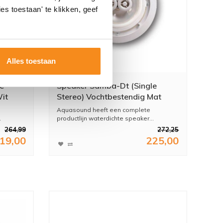
es toestaan' te klikken, geef
Alles toestaan
e
Speaker Samba-Dt (Single
it
Stereo) Vochtbestendig Mat
Chroom Rond Ø 23 Cm
Aquasound heeft een complete
.
productlijn waterdichte speaker...
264,99
272,25
19,00
225,00