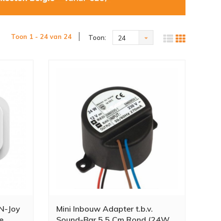
Toon 1 - 24 van 24
Toon:
24
 N-Joy
Mini Inbouw Adapter t.b.v.
e
Sound-Bar 5.5 Cm Rond (24W