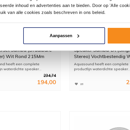
seerde inhoud en advertenties aan te bieden. Door op 'Alle cooki
uik van alle cookies zoals beschreven in ons beleid.
Aanpassen
rset Samba (Draaibare
Speaker Samba-Dt (Singl
er) Wit Rond 215Mm
Stereo) Vochtbestendig W
Rond Ø 23 Cm
nd heeft een complete
Aquasound heeft een complete
jn waterdichte speaker...
productlijn waterdichte speaker..
234,74
194,00
2