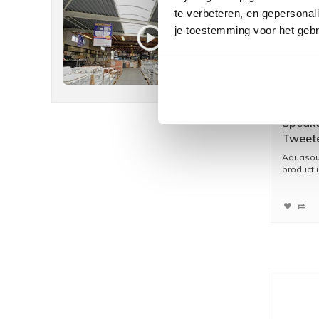
te verbeteren, en gepersonali
je toestemming voor het gebr
Speake
Tweet
Aquasou
productli