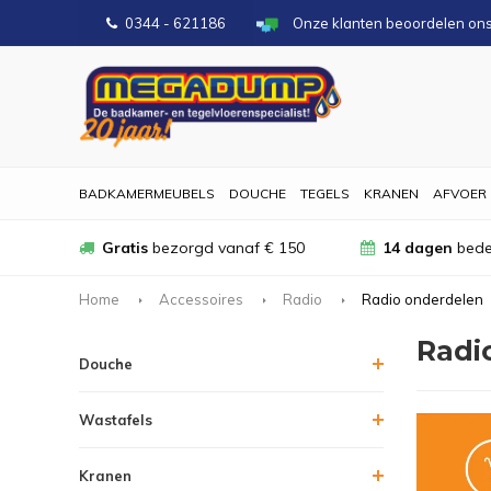
0344 - 621186
Onze klanten beoordelen on
BADKAMERMEUBELS
DOUCHE
TEGELS
KRANEN
AFVOER
Gratis
bezorgd vanaf € 150
14 dagen
bede
Home
Accessoires
Radio
Radio onderdelen
Radi
Douche
Wastafels
Kranen