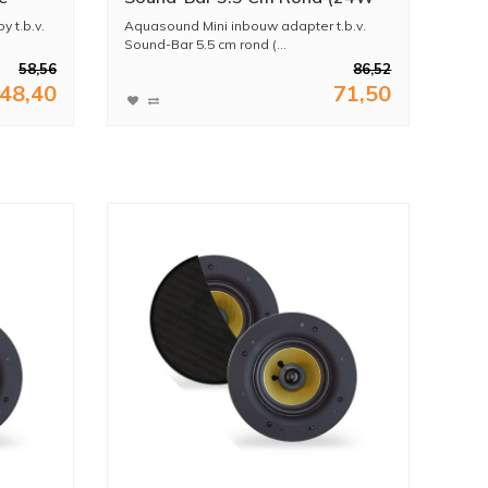
/12V)
 t.b.v.
Aquasound Mini inbouw adapter t.b.v.
Sound-Bar 5.5 cm rond (...
58,56
86,52
48,40
71,50