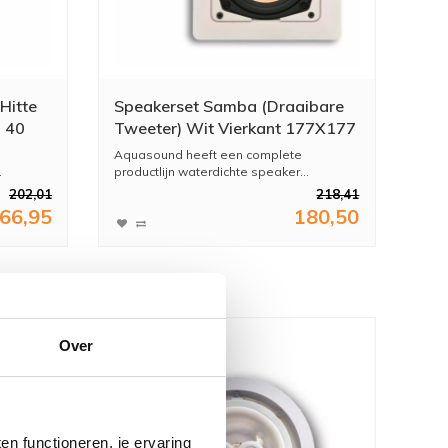
Hitte
Speakerset Samba (Draaibare
g 40
Tweeter) Wit Vierkant 177X177
m
Mm
Aquasound heeft een complete
.
productlijn waterdichte speaker...
202,01
218,41
66,95
180,50
Over
n functioneren, je ervaring