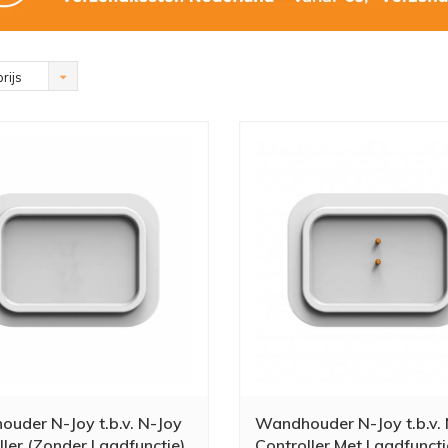
rijs
uder N-Joy t.b.v. N-Joy
Wandhouder N-Joy t.b.v.
ller (Zonder Laadfunctie)
Controller Met Laadfuncti