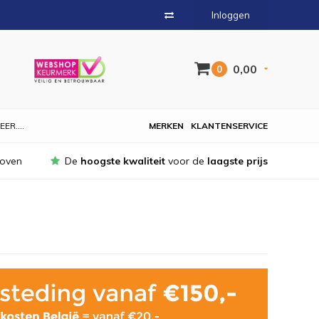
Inloggen
0,00
0
EER....
MERKEN
KLANTENSERVICE
hoven
De
hoogste kwaliteit
voor de
laagste prijs