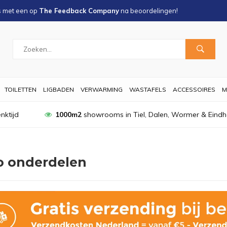
s met een
op
The Feedback Company
na
beoordelingen!
TOILETTEN
LIGBADEN
VERWARMING
WASTAFELS
ACCESSOIRES
M
nktijd
1000m2
showrooms in Tiel, Dalen, Wormer & Eind
o onderdelen