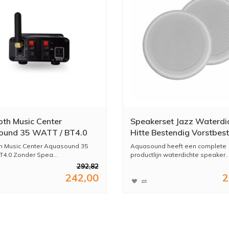
oth Music Center
Speakerset Jazz Waterdi
ound 35 WATT / BT4.0
Hitte Bestendig Vorstbes
 Speakerset
40 Watt Wit Rond Ø 17
h Music Center Aquasound 35
Aquasound heeft een complete
T4.0 Zonder Spea...
productlijn waterdichte speaker..
292,82
242,00
2