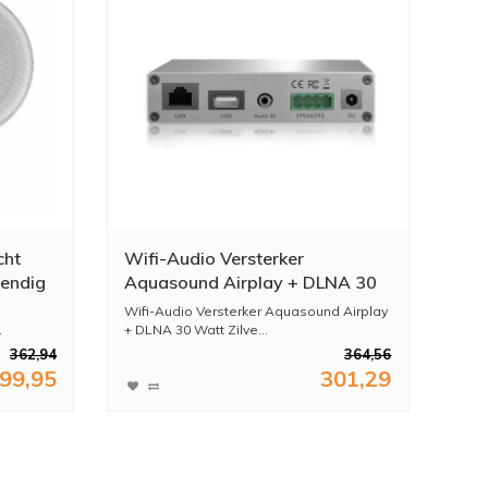
cht
Wifi-Audio Versterker
tendig
Aquasound Airplay + DLNA 30
5 Mm
Watt Zilver
Wifi-Audio Versterker Aquasound Airplay
.
+ DLNA 30 Watt Zilve...
362,94
364,56
99,95
301,29