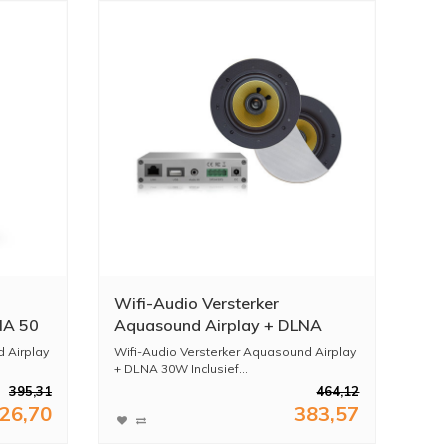
Wifi-Audio Versterker
NA 50
Aquasound Airplay + DLNA
30W Inclusief Speakerset
 Airplay
Wifi-Audio Versterker Aquasound Airplay
Aquasound Rumba 116 mm Wit
+ DLNA 30W Inclusief...
395,31
464,12
26,70
383,57