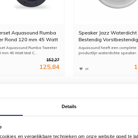
erset Aquasound Rumba
Speaker Jazz Waterdicht 
er Rond 120 mm 45 Watt
Bestendig Vorstbestendi
hroom
Watt Wit Rond Ø 175 M
set Aquasound Rumba Tweeter
Aquasound heeft een complete
 mm 45 Watt Mat C...
productlijn waterdichte speaker..
152,27
125,84
1
Details
p
okies en vergelijkbare technieken om onze website goed te late