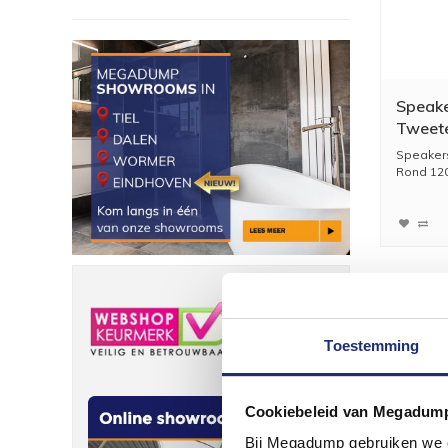
Speak
Tweet
Mat C
Speaker
Rond 120
Toestemming
Cookiebeleid van Megadum
Bij Megadump gebruiken we co