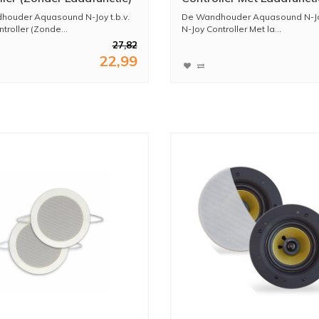
ouder Aquasound N-Joy t.b.v.
De Wandhouder Aquasound N-Joy
troller (Zonde...
N-Joy Controller Met la...
27,82
22,99