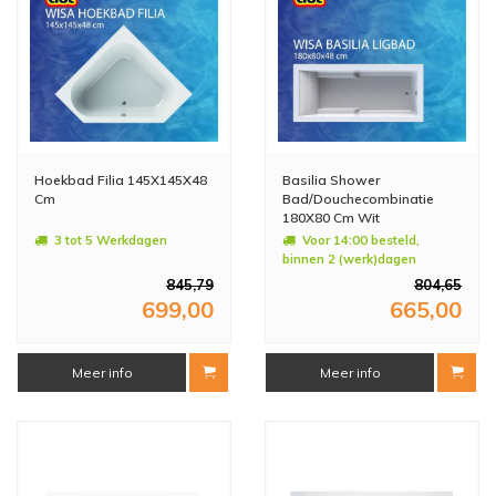
Hoekbad Filia 145X145X48
Basilia Shower
Cm
Bad/Douchecombinatie
180X80 Cm Wit
3 tot 5 Werkdagen
Voor 14:00 besteld,
binnen 2 (werk)dagen
geleverd
845,79
804,65
699,00
665,00
Meer info
Meer info