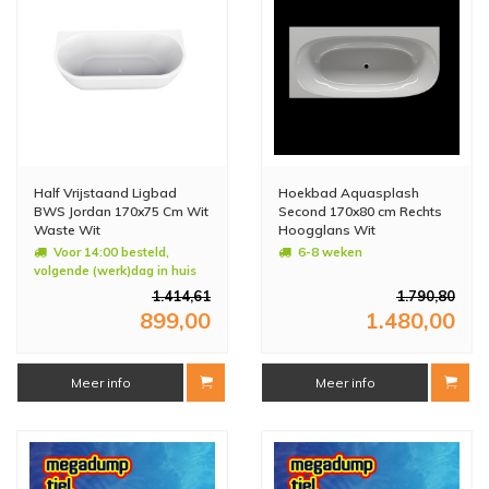
Half Vrijstaand Ligbad
Hoekbad Aquasplash
BWS Jordan 170x75 Cm Wit
Second 170x80 cm Rechts
Waste Wit
Hoogglans Wit
Voor 14:00 besteld,
6-8 weken
volgende (werk)dag in huis
1.414,61
1.790,80
899,00
1.480,00
Meer info
Meer info