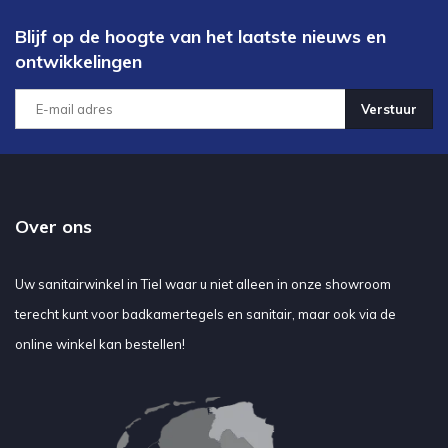
vrijblijvend contact met ons!
Blijf op de hoogte van het laatste nieuws en
ontwikkelingen
Ligbaden, hoekbaden, bubbelbaden
overal en door heel Nederland!
Verstuur
Bij de bestelling van een badkuip hoeft u niet eens de moeite te
doen om hem op te halen want wij bezorgen door heel Nederland
en als uw bestteling groter is dan €150,- dan regelen wij de
verzendkosten, dus uw bad is snel en veilig in huis voor een
scherpe prijs.
Over ons
Uw sanitairwinkel in Tiel waar u niet alleen in onze showroom
terecht kunt voor badkamertegels en sanitair, maar ook via de
online winkel kan bestellen!