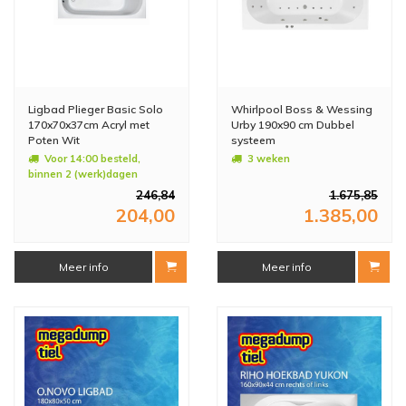
Ligbad Plieger Basic Solo
Whirlpool Boss & Wessing
170x70x37cm Acryl met
Urby 190x90 cm Dubbel
Poten Wit
systeem
Voor 14:00 besteld,
3 weken
binnen 2 (werk)dagen
geleverd
246,84
1.675,85
204,00
1.385,00
Meer info
Meer info