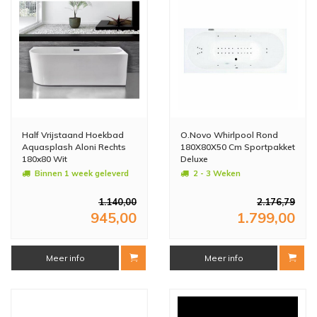
Half Vrijstaand Hoekbad
O.Novo Whirlpool Rond
Aquasplash Aloni Rechts
180X80X50 Cm Sportpakket
180x80 Wit
Deluxe
Binnen 1 week geleverd
2 - 3 Weken
1.140,00
2.176,79
945,00
1.799,00
Meer info
Meer info