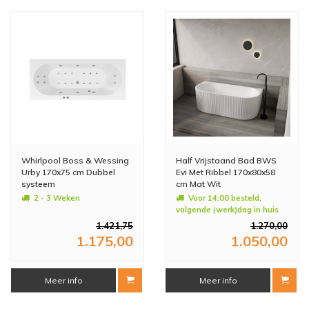
Whirlpool Boss & Wessing
Half Vrijstaand Bad BWS
Urby 170x75 cm Dubbel
Evi Met Ribbel 170x80x58
systeem
cm Mat Wit
2 - 3 Weken
Voor 14:00 besteld,
volgende (werk)dag in huis
1.421,75
1.270,00
1.175,00
1.050,00
Meer info
Meer info