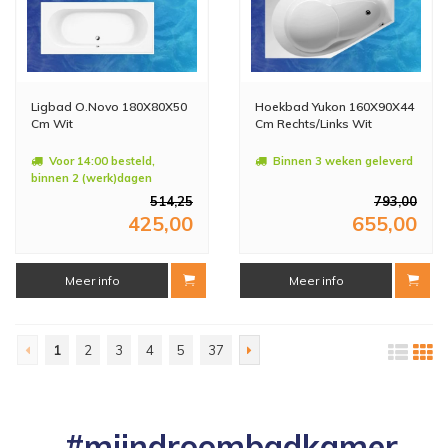
Ligbad O.Novo 180X80X50
Hoekbad Yukon 160X90X44
Cm Wit
Cm Rechts/Links Wit
Voor 14:00 besteld,
Binnen 3 weken geleverd
binnen 2 (werk)dagen
geleverd
514,25
793,00
425,00
655,00
Meer info
Meer info
1
2
3
4
5
37
#mijndroombadkamer