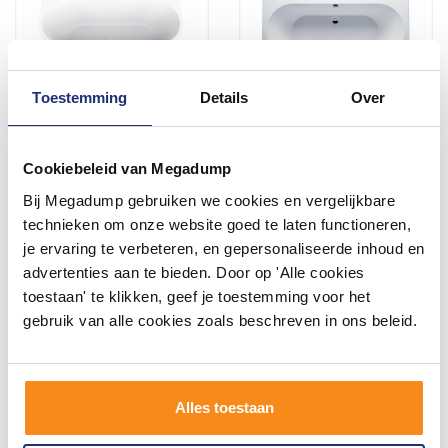
Toestemming
Details
Over
Half Vrijstaand ligbad BWS
Ligbad Duo Wodan Inbouw
Jordan 180x80 Cm Wit
180X80X50 Cm Wit
Cookiebeleid van Megadump
Waste Wit
Bij Megadump gebruiken we cookies en vergelijkbare
Voor 14:00 besteld,
Vóór 14:00 besteld,
volgende (werk)dag in huis
volgende werkdag in huis
technieken om onze website goed te laten functioneren,
1.479,95
303,71
je ervaring te verbeteren, en gepersonaliseerde inhoud en
949,00
251,00
advertenties aan te bieden. Door op 'Alle cookies
toestaan' te klikken, geef je toestemming voor het
gebruik van alle cookies zoals beschreven in ons beleid.
Meer info
Meer info
Alles toestaan