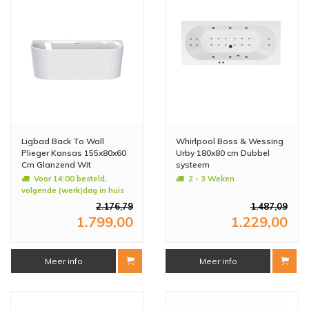
Ligbad Back To Wall
Whirlpool Boss & Wessing
Plieger Kansas 155x80x60
Urby 180x80 cm Dubbel
Cm Glanzend Wit
systeem
Voor 14:00 besteld,
2 - 3 Weken
volgende (werk)dag in huis
2.176,79
1.487,09
1.799,00
1.229,00
Meer info
Meer info