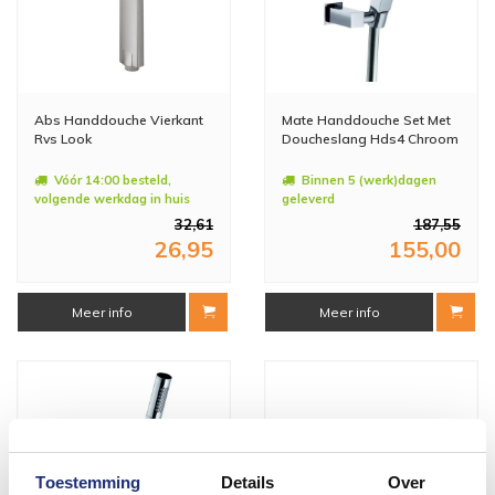
Abs Handdouche Vierkant
Mate Handdouche Set Met
Rvs Look
Doucheslang Hds4 Chroom
Vóór 14:00 besteld,
Binnen 5 (werk)dagen
volgende werkdag in huis
geleverd
32,61
187,55
26,95
155,00
Meer info
Meer info
Toestemming
Details
Over