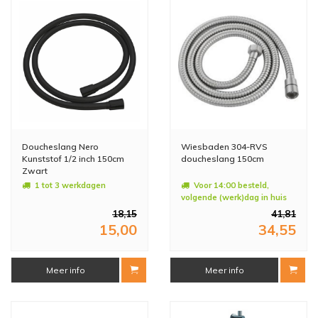
Doucheslang Nero
Wiesbaden 304-RVS
Kunststof 1/2 inch 150cm
doucheslang 150cm
Zwart
1 tot 3 werkdagen
Voor 14:00 besteld,
volgende (werk)dag in huis
18,15
41,81
15,00
34,55
Meer info
Meer info