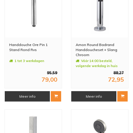
Handdouche Ore Pin 1
Amon Round Badrand
Stand Rond Rvs
Handdoucheset + Slang
Chroom
1 tot 3 werkdagen
Vóór 14:00 besteld,
volgende werkdag in huis
95,59
88,27
79,00
72,95
Meer info
Meer info