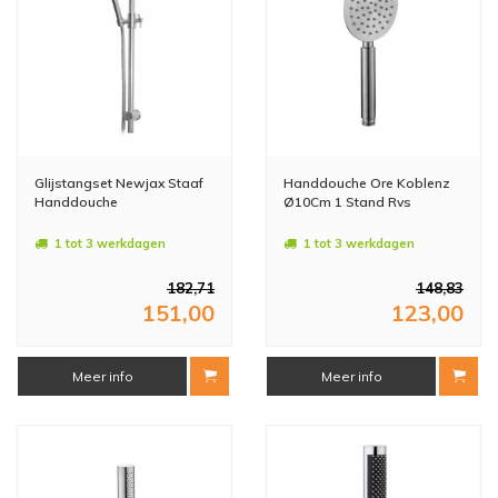
Glijstangset Newjax Staaf
Handdouche Ore Koblenz
Handdouche
Ø10Cm 1 Stand Rvs
1 tot 3 werkdagen
1 tot 3 werkdagen
182,71
148,83
151,00
123,00
Meer info
Meer info