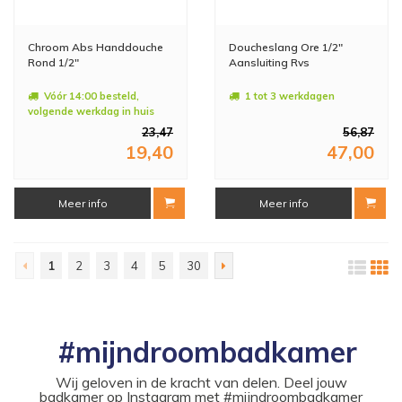
Chroom Abs Handdouche
Doucheslang Ore 1/2"
Rond 1/2"
Aansluiting Rvs
Vóór 14:00 besteld,
1 tot 3 werkdagen
volgende werkdag in huis
23,47
56,87
19,40
47,00
Meer info
Meer info
1
2
3
4
5
30
#mijndroombadkamer
Wij geloven in de kracht van delen. Deel jouw
badkamer op Instagram met #mijndroombadkamer