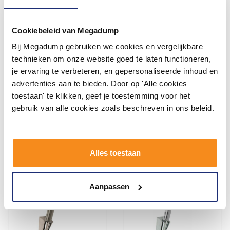
Cookiebeleid van Megadump
Bij Megadump gebruiken we cookies en vergelijkbare
Mate Handdouche Set Met
Knijp Handdouche 1/2"
Doucheslang Hds3 Chroom
Mess.Verchroomd
technieken om onze website goed te laten functioneren,
je ervaring te verbeteren, en gepersonaliseerde inhoud en
Binnen 5 (werk)dagen
Vóór 14:00 besteld,
advertenties aan te bieden. Door op 'Alle cookies
geleverd
volgende werkdag in huis
toestaan' te klikken, geef je toestemming voor het
152,00
30,19
125,00
24,95
gebruik van alle cookies zoals beschreven in ons beleid.
Meer info
Meer info
Alles toestaan
Aanpassen