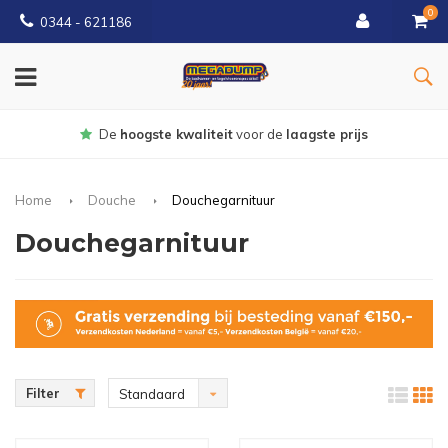
0
0344 - 621186
Gratis
bezorgd vanaf € 150
Home
Douche
Douchegarnituur
Douchegarnituur
Filter
Standaard