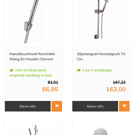
Handdoucheset Rond Met
Glijstangset Nostalgisch 70
Slang En Houder Chroom
Cm
Vóór 14:00 besteld,
1 tot 3 werkdagen
volgende werkdag in huis
81,01
197,23
66,95
163,00
Meer info
Meer info