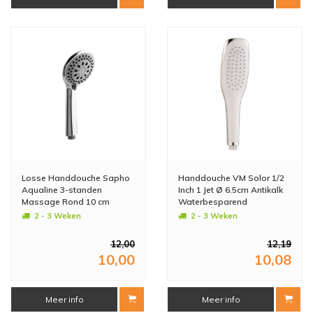
Losse Handdouche Sapho
Handdouche VM Solor 1/2
Aqualine 3-standen
Inch 1 Jet Ø 6.5cm Antikalk
Massage Rond 10 cm
Waterbesparend
Chroom
2 - 3 Weken
2 - 3 Weken
12,00
12,19
10,00
10,08
Meer info
Meer info