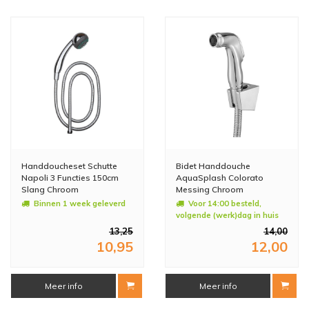
Handdoucheset Schutte
Bidet Handdouche
Napoli 3 Functies 150cm
AquaSplash Colorato
Slang Chroom
Messing Chroom
Binnen 1 week geleverd
Voor 14:00 besteld,
volgende (werk)dag in huis
13,25
14,00
10,95
12,00
Meer info
Meer info