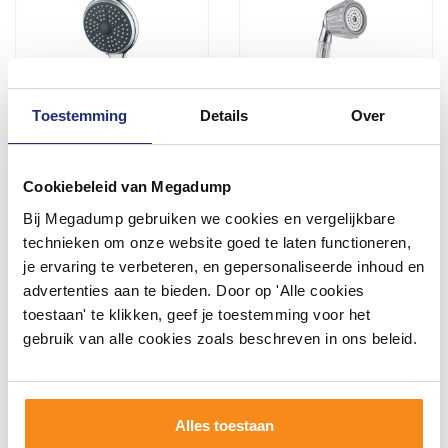
Toestemming
Details
Over
Handdouche Schutte Genua
Handdouche Schutte Antea
Cookiebeleid van Megadump
1 Functie Chroom
2 Functies Chroom
Bij Megadump gebruiken we cookies en vergelijkbare
Binnen 1 week geleverd
Binnen 1 week geleverd
technieken om onze website goed te laten functioneren,
je ervaring te verbeteren, en gepersonaliseerde inhoud en
18,14
18,15
advertenties aan te bieden. Door op 'Alle cookies
14,99
15,00
toestaan' te klikken, geef je toestemming voor het
gebruik van alle cookies zoals beschreven in ons beleid.
Meer info
Meer info
Alles toestaan