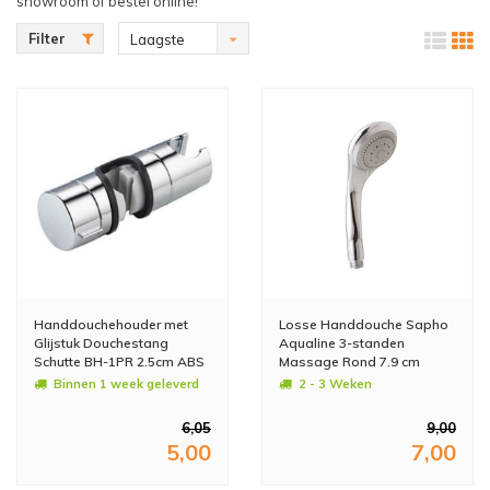
showroom of bestel online!
Filter
Laagste
prijs
Handdouchehouder met
Losse Handdouche Sapho
Glijstuk Douchestang
Aqualine 3-standen
Schutte BH-1PR 2.5cm ABS
Massage Rond 7.9 cm
Chroom
Chroom
Binnen 1 week geleverd
2 - 3 Weken
6,05
9,00
5,00
7,00