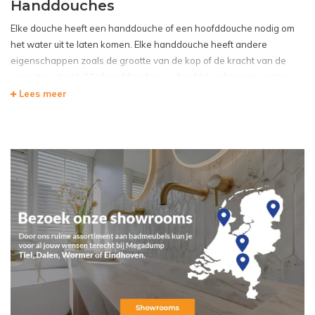
Handdouches
Elke douche heeft een handdouche of een hoofddouche nodig om
het water uit te laten komen. Elke handdouche heeft andere
eigenschappen zoals de grootte van de kop of de kracht van de
gespoten straal. Alle handdouches en hoofddouches zijn van top
kwaliteit en worden van hoogwaardige materialen gemaakt.
Lees meer
Megadump Tiel
heeft een groot assortiment handdouches en
hoofddouches voor een scherpe prijs. Ons assortiment bestaat uit
verschillende topmerken die al jaren voor design en kwaliteit gaan.
De handdouches en hoofddouches zijn van top kwaliteit en gaan
lang me in iedere badkamer.