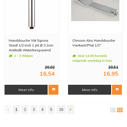
Handdouche VM Sipora
Chroom Abs Handdouche
Staaf 1/2 Inch 1 Jet Ø 3.2cm
Vierkant/Plat 1/2"
Antikalk Waterbesparend
2 - 3 Weken
Vóór 14:00 besteld,
volgende werkdag in huis
20,02
20,51
16,54
16,95
Meer info
Meer info
1
2
3
4
5
16