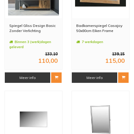
Spiegel Gliss Design Basic
Badkamerspiegel Casajoy
Zonder Verlichting
50x80cm Eiken Frame
Binnen 3 (werk)dagen
7 werkdagen
geleverd
133,10
139,15
110,00
115,00
Meer info
Meer info