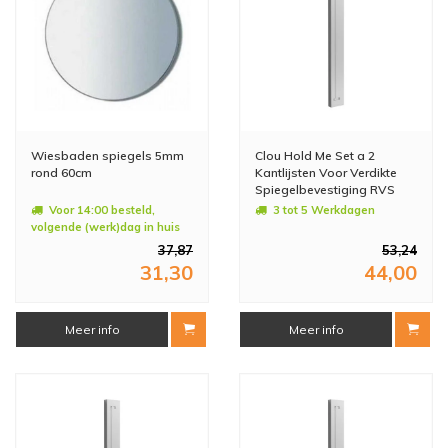
Wiesbaden spiegels 5mm
Clou Hold Me Set a 2
rond 60cm
Kantlijsten Voor Verdikte
Spiegelbevestiging RVS
Gepolijst 50cm
Voor 14:00 besteld,
3 tot 5 Werkdagen
volgende (werk)dag in huis
37,87
53,24
31,30
44,00
Meer info
Meer info