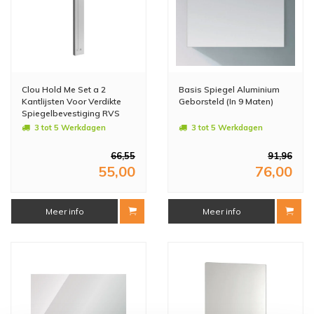
Clou Hold Me Set a 2
Basis Spiegel Aluminium
Kantlijsten Voor Verdikte
Geborsteld (In 9 Maten)
Spiegelbevestiging RVS
Gepolijst 90cm
3 tot 5 Werkdagen
3 tot 5 Werkdagen
66,55
91,96
55,00
76,00
Meer info
Meer info