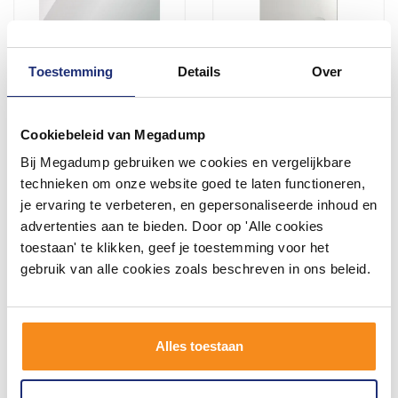
Toestemming
Details
Over
Badkamerspiegel Boss &
Badkamerspiegel Sapho
Wessing Hayat 120x60cm
Rechthoek 60x80 cm met
Wit
Cosmetica Spiegel
Cookiebeleid van Megadump
Binnen 1 week geleverd
2 - 3 Weken
Bij Megadump gebruiken we cookies en vergelijkbare
technieken om onze website goed te laten functioneren,
103,13
108,00
85,23
89,00
je ervaring te verbeteren, en gepersonaliseerde inhoud en
advertenties aan te bieden. Door op 'Alle cookies
toestaan' te klikken, geef je toestemming voor het
Meer info
Meer info
gebruik van alle cookies zoals beschreven in ons beleid.
Alles toestaan