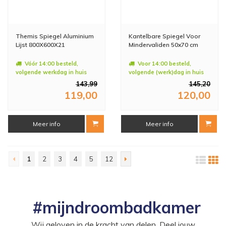
Themis Spiegel Aluminium
Kantelbare Spiegel Voor
Lijst 800X600X21
Mindervaliden 50x70 cm
Vóór 14:00 besteld,
Voor 14:00 besteld,
volgende werkdag in huis
volgende (werk)dag in huis
143,99
145,20
119,00
120,00
Meer info
Meer info
1
2
3
4
5
12
#mijndroombadkamer
Wij geloven in de kracht van delen. Deel jouw