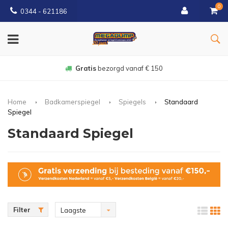
0
0344 - 621186
Gratis
bezorgd vanaf € 150
Home
Badkamerspiegel
Spiegels
Standaard
Spiegel
Standaard Spiegel
Filter
Laagste
prijs