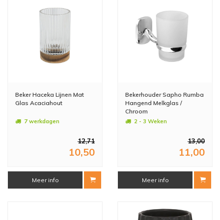
Beker Haceka Lijnen Mat
Bekerhouder Sapho Rumba
Glas Acaciahout
Hangend Melkglas /
Chroom
7 werkdagen
2 - 3 Weken
12,71
13,00
10,50
11,00
Meer info
Meer info