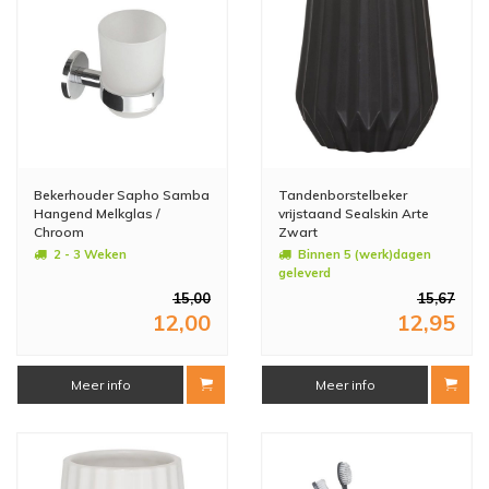
Bekerhouder Sapho Samba
Tandenborstelbeker
Hangend Melkglas /
vrijstaand Sealskin Arte
Chroom
Zwart
2 - 3 Weken
Binnen 5 (werk)dagen
geleverd
15,00
15,67
12,00
12,95
Meer info
Meer info