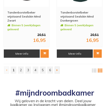
Tandenborstelbeker
Tandenborstelbeker
vrijstaand Sealskin Mind
vrijstaand Sealskin Mind
Zwart
Donkergroen
Binnen 5 (werk)dagen
Binnen 5 (werk)dagen
geleverd
geleverd
20,51
20,51
16,95
16,95
Meer info
Meer info
1
2
3
4
5
6
#mijndroombadkamer
Wij geloven in de kracht van delen. Deel jouw
badkamer op Instagram met #mijndroombadkamer