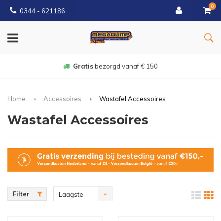
0
0344 - 621186
Gratis
bezorgd vanaf € 150
Home
Accessoires
Wastafel Accessoires
Wastafel Accessoires
Filter
Laagste
prijs