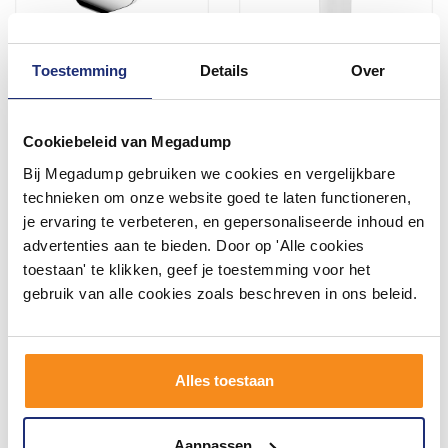
Toestemming
Details
Over
Wandhanddouchehouder
Toiletborstelhouder Sapho
Wiesbaden Caral Kunststof
Simple Line Vrijstaand
Chroom
28x10 cm Wit
Cookiebeleid van Megadump
Voor 14:00 besteld,
2 - 3 Weken
volgende (werk)dag in huis
Bij Megadump gebruiken we cookies en vergelijkbare
17,66
18,00
technieken om onze website goed te laten functioneren,
14,60
15,00
je ervaring te verbeteren, en gepersonaliseerde inhoud en
advertenties aan te bieden. Door op 'Alle cookies
toestaan' te klikken, geef je toestemming voor het
Meer info
Meer info
gebruik van alle cookies zoals beschreven in ons beleid.
Alles toestaan
Aanpassen