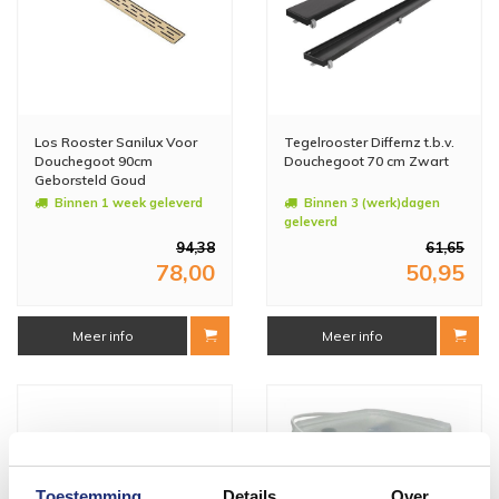
Los Rooster Sanilux Voor
Tegelrooster Differnz t.b.v.
Douchegoot 90cm
Douchegoot 70 cm Zwart
Geborsteld Goud
Binnen 1 week geleverd
Binnen 3 (werk)dagen
geleverd
94,38
61,65
78,00
50,95
Meer info
Meer info
Toestemming
Details
Over