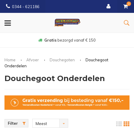
0
0344 - 621186
Gratis
bezorgd vanaf € 150
Home
Afvoer
Douchegoten
Douchegoot
Onderdelen
Douchegoot Onderdelen
Filter
Meest
bekeken