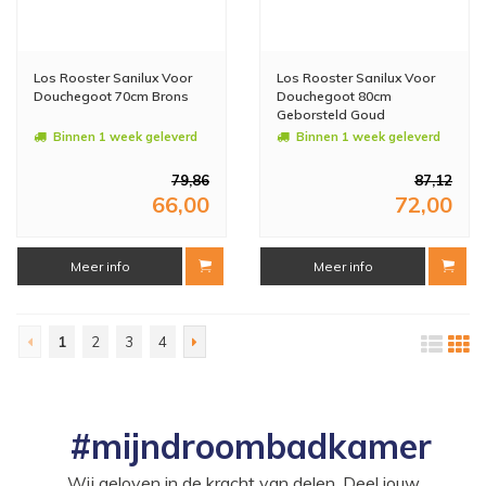
Los Rooster Sanilux Voor
Los Rooster Sanilux Voor
Douchegoot 70cm Brons
Douchegoot 80cm
Geborsteld Goud
Binnen 1 week geleverd
Binnen 1 week geleverd
79,86
87,12
66,00
72,00
Meer info
Meer info
1
2
3
4
#mijndroombadkamer
Wij geloven in de kracht van delen. Deel jouw