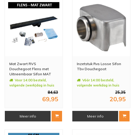
Mat Zwart RVS
Inzetstuk Rvs Losse Sifon
Douchegoot Flens met
Tbv Douchegoot
Uitneembaar Sifon MAT
ZWART (alle maten)
Voor 14:00 besteld,
Vóór 14:00 besteld,
volgende (werk)dag in huis
volgende werkdag in huis
84,63
25,35
69,95
20,95
Meer info
Meer info