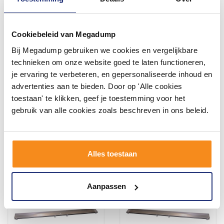
Cookiebeleid van Megadump
Bij Megadump gebruiken we cookies en vergelijkbare
AQS Glasrooster Tbv RVS
Afdichtingsset Wiesbaden
technieken om onze website goed te laten functioneren,
Douchegoot 110x7 cm
Universeel RVS
je ervaring te verbeteren, en gepersonaliseerde inhoud en
Zwart
Douchegoot
Vóór 14:00 besteld,
Vóór 14:00 besteld,
advertenties aan te bieden. Door op 'Alle cookies
volgende werkdag in huis
volgende werkdag in huis
toestaan' te klikken, geef je toestemming voor het
138,93
42,05
gebruik van alle cookies zoals beschreven in ons beleid.
81,00
34,75
Meer info
Meer info
Alles toestaan
Aanpassen