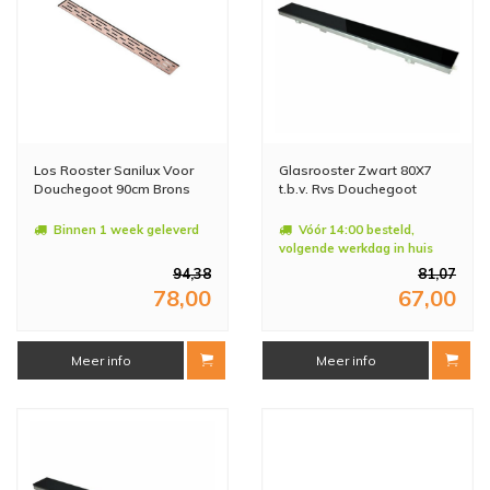
Los Rooster Sanilux Voor
Glasrooster Zwart 80X7
Douchegoot 90cm Brons
t.b.v. Rvs Douchegoot
Binnen 1 week geleverd
Vóór 14:00 besteld,
volgende werkdag in huis
94,38
81,07
78,00
67,00
Meer info
Meer info