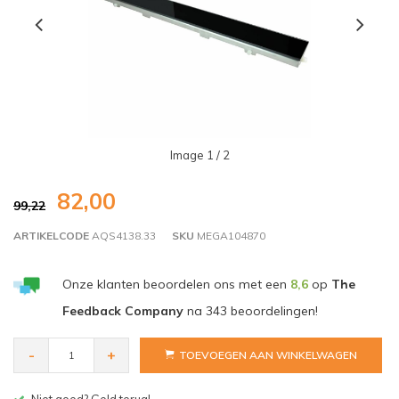
Image
1
/ 2
82,00
99,22
ARTIKELCODE
AQS4138.33
SKU
MEGA104870
Onze klanten beoordelen ons met een
8,6
op
The
Feedback Company
na
343
beoordelingen!
-
+
TOEVOEGEN AAN WINKELWAGEN
Gratis bezorgen v.a. € 150,- (NL)