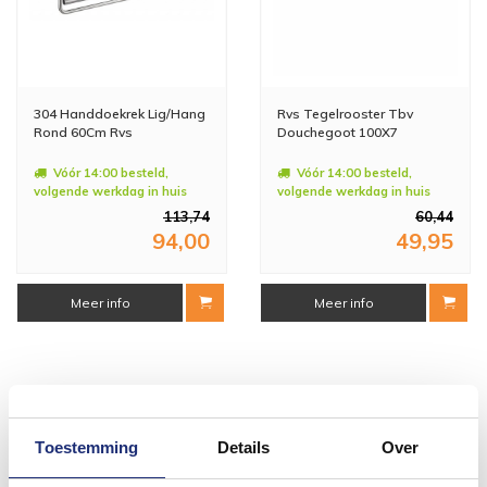
304 Handdoekrek Lig/Hang
Rvs Tegelrooster Tbv
Rond 60Cm Rvs
Douchegoot 100X7
Vóór 14:00 besteld,
Vóór 14:00 besteld,
volgende werkdag in huis
volgende werkdag in huis
113,74
60,44
94,00
49,95
Meer info
Meer info
#mijndroombadkamer
Toestemming
Details
Over
Wij geloven in de kracht van delen. Deel jouw