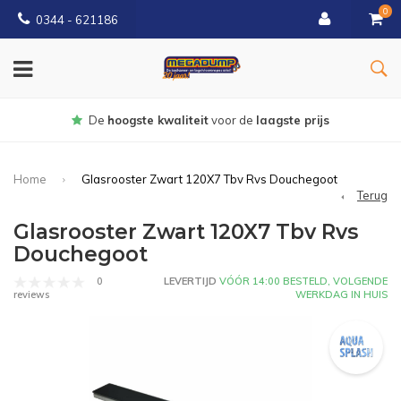
0
0344 - 621186
Gratis
bezorgd vanaf € 150
Home
Glasrooster Zwart 120X7 Tbv Rvs Douchegoot
Terug
Glasrooster Zwart 120X7 Tbv Rvs
Douchegoot
0
LEVERTIJD
VÓÓR 14:00 BESTELD, VOLGENDE
WERKDAG IN HUIS
reviews