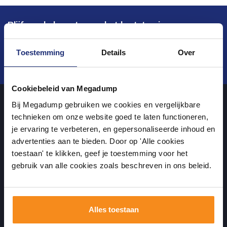
Blijf op de hoogte van het laatste nieuws en
ontwikkelingen
Toestemming
Details
Over
Verstuur
Cookiebeleid van Megadump
Bij Megadump gebruiken we cookies en vergelijkbare
technieken om onze website goed te laten functioneren,
Over ons
je ervaring te verbeteren, en gepersonaliseerde inhoud en
advertenties aan te bieden. Door op 'Alle cookies
Uw sanitairwinkel in Tiel waar u niet alleen in onze showroom
toestaan' te klikken, geef je toestemming voor het
gebruik van alle cookies zoals beschreven in ons beleid.
terecht kunt voor badkamertegels en sanitair, maar ook via de
online winkel kan bestellen!
Alles toestaan