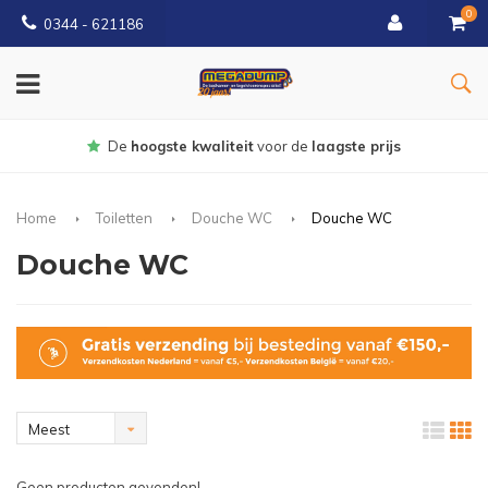
0
0344 - 621186
De
hoogste kwaliteit
voor de
laagste prijs
Home
Toiletten
Douche WC
Douche WC
Douche WC
Meest
bekeken
Geen producten gevonden!...