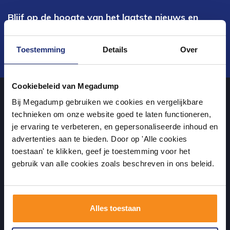
Blijf op de hoogte van het laatste nieuws en
ontwikkelingen
Toestemming
Details
Over
Verstuur
Cookiebeleid van Megadump
Bij Megadump gebruiken we cookies en vergelijkbare
Over ons
technieken om onze website goed te laten functioneren,
je ervaring te verbeteren, en gepersonaliseerde inhoud en
advertenties aan te bieden. Door op 'Alle cookies
Uw sanitairwinkel in Tiel waar u niet alleen in onze showroom
toestaan' te klikken, geef je toestemming voor het
terecht kunt voor badkamertegels en sanitair, maar ook via de
gebruik van alle cookies zoals beschreven in ons beleid.
online winkel kan bestellen!
Alles toestaan