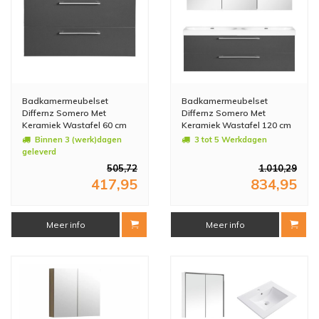
Badkamermeubelset
Badkamermeubelset
Differnz Somero Met
Differnz Somero Met
Keramiek Wastafel 60 cm
Keramiek Wastafel 120 cm
Antraciet
Antraciet (Inc. Spiegelkast)
Binnen 3 (werk)dagen
3 tot 5 Werkdagen
geleverd
505,72
1.010,29
417,95
834,95
Meer info
Meer info