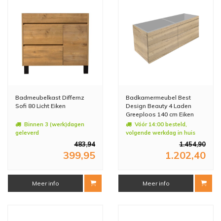
Badmeubelkast Differnz
Badkamermeubel Best
Sofi 80 Licht Eiken
Design Beauty 4 Laden
Greeploos 140 cm Eiken
Zonder Wastafel
Binnen 3 (werk)dagen
Vóór 14:00 besteld,
geleverd
volgende werkdag in huis
483,94
1.454,90
399,95
1.202,40
Meer info
Meer info