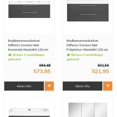
Badkamermeubelset
Badkamermeubelset
Differnz Somero Met
Differnz Somero Met
Keramiek Wastafel 120 cm
Polybeton Wastafel 100 cm
Antraciet
Antraciet
Binnen 3 (werk)dagen
Binnen 3 (werk)dagen
geleverd
geleverd
694,48
631,56
573,95
521,95
Meer info
Meer info