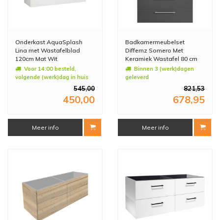
Onderkast AquaSplash
Badkamermeubelset
Lina met Wastafelblad
Differnz Somero Met
120cm Mat Wit
Keramiek Wastafel 80 cm
Antraciet (Inc. Spiegelkast)
Voor 14:00 besteld,
Binnen 3 (werk)dagen
volgende (werk)dag in huis
geleverd
545,00
821,53
450,00
678,95
Meer info
Meer info