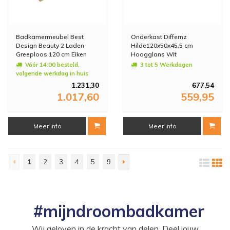
Badkamermeubel Best
Onderkast Differnz
Design Beauty 2 Laden
Hilde120x50x45.5 cm
Greeploos 120 cm Eiken
Hoogglans Wit
Zonder Wastafel
Vóór 14:00 besteld,
3 tot 5 Werkdagen
volgende werkdag in huis
1.231,30
677,54
1.017,60
559,95
Meer info
Meer info
1
2
3
4
5
9
#mijndroombadkamer
Wij geloven in de kracht van delen. Deel jouw