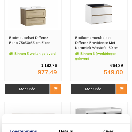
Badmeubelset Differnz
Badkamermeubelset
Reno 75x50x55 cm Eiken
Differnz Providence Met
Keramiek Wastafel 60 cm
Wit (Inc. Spiegelkast)
Binnen 5 weken geleverd
Binnen 3 (werk)dagen
geleverd
1.182,76
664,29
977,49
549,00
Meer info
Meer info
Toestemming
Details
Over