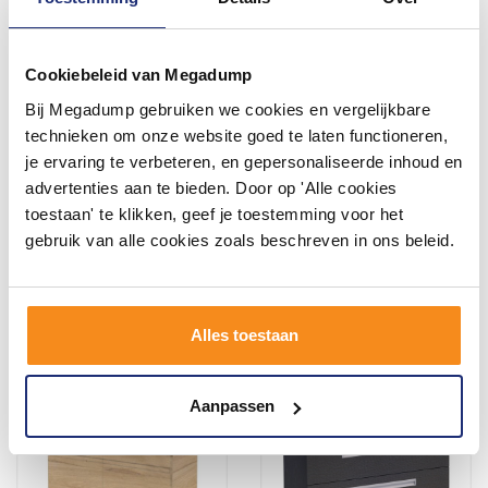
Cookiebeleid van Megadump
Bij Megadump gebruiken we cookies en vergelijkbare
Badkamermeubelset
Badmeubelkast Differnz
technieken om onze website goed te laten functioneren,
Differnz Somero Met
Country Side 80 Wit
je ervaring te verbeteren, en gepersonaliseerde inhoud en
Keramiek Wastafel 60 cm
Hoogglans Wit
Binnen 3 (werk)dagen
Binnen 3 (werk)dagen
advertenties aan te bieden. Door op 'Alle cookies
geleverd
geleverd
toestaan' te klikken, geef je toestemming voor het
568,64
919,54
gebruik van alle cookies zoals beschreven in ons beleid.
469,95
759,95
Meer info
Meer info
Alles toestaan
Aanpassen