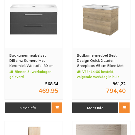
Badkamermeubelset
Badkamermeubel Best
Differnz Somero Met
Design Quick 2 Laden
Keramiek Wastafel 80 cm
Greeploos 65 cm Eiken Met
Antraciet
Wastafel
Binnen 3 (werk)dagen
Vóór 14:00 besteld,
geleverd
volgende werkdag in huis
568,64
961,22
469,95
794,40
Meer info
Meer info