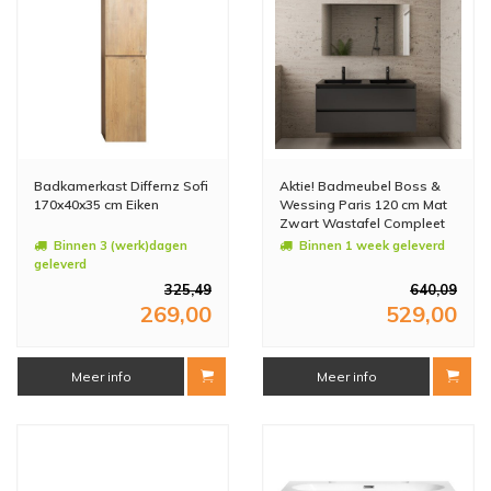
Badkamerkast Differnz Sofi
Aktie! Badmeubel Boss &
170x40x35 cm Eiken
Wessing Paris 120 cm Mat
Zwart Wastafel Compleet
Frey Oak (2 Kraangaten)
Binnen 3 (werk)dagen
Binnen 1 week geleverd
geleverd
325,49
640,09
269,00
529,00
Meer info
Meer info