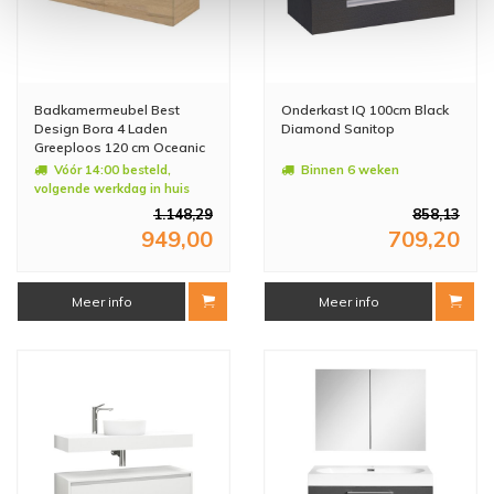
Badkamermeubel Best
Onderkast IQ 100cm Black
Design Bora 4 Laden
Diamond Sanitop
Greeploos 120 cm Oceanic
Zonder Wastafel
Vóór 14:00 besteld,
Binnen 6 weken
volgende werkdag in huis
1.148,29
858,13
949,00
709,20
Meer info
Meer info