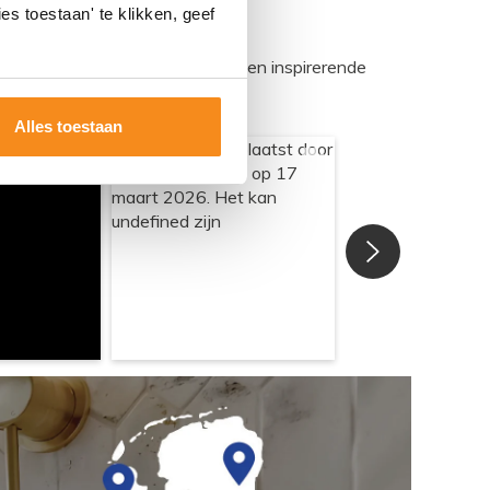
es toestaan' te klikken, geef
egadumpnl. Samen bouwen we een inspirerende
Alles toestaan