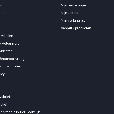
s
Mijn bestellingen
jden
Mijn tickets
Mijn verlanglijst
Vergelijk producten
 Afhalen
/ Retourneren
Klachten
 Retouraanvraag
voorwaarden
icy
sbrief
atie?
 & tegels in Tiel - Zakelijk