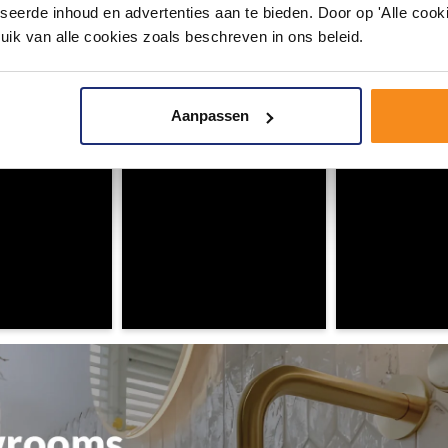
seerde inhoud en advertenties aan te bieden. Door op 'Alle cooki
#mijndroombadkamer
uik van alle cookies zoals beschreven in ons beleid.
ouw badkamer op Instagram met #mijndroombadkamer en tag @m
omgeving vol met unieke badkamerstijlen. Doe je mee?
Aanpassen