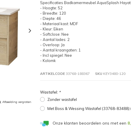
Specificaties Badkamermeubel AquaSplash Hayat
- Hoogte: 52
- Breedte: 120
- Diepte: 46
- Materiaal kast: MDF
- Kleur: Eiken
- Softclose: Nee
- Aantal lades: 2
- Overloop: Ja
- Aantal kraangaten: 1
- Incl spiegel: Nee
- Kolomk
ARTIKELCODE
33768-188367
SKU
KEY3480-120
Wastafel:
*
Zonder wastafel
Afbeelding vergroten
Met Boss & Wessing Wastafel (33768-83488) 
Onze klanten beoordelen ons met een
8