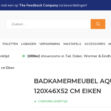
s met een
op
The Feedback Company
na
beoordelingen!
TOILETTEN
LIGBADEN
VERWARMING
WASTAFELS
ACCESSOIRES
M
nktijd
1000m2
showrooms in Tiel, Dalen, Wormer & Eind
 cm Eiken
BADKAMERMEUBEL AQ
120X46X52 CM EIKEN
CONFORM LEVERTIJD