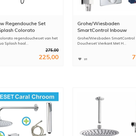
w Regendouche Set
Grohe/Wiesbaden
plash Colorato
SmartControl Inbouw
statisch Hoofddouche
Doucheset Vierkant Met
olorato regendoucheset van het
Grohe/Wiesbaden SmartControl
Vierkant Mat Zwart
Hoofddouche 20cm en
a Splash haal...
Doucheset Vierkant Met H...
Handdouche Compleet
275,00
225,00
7