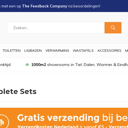
s met een
op
The Feedback Company
na
beoordelingen!
TOILETTEN
LIGBADEN
VERWARMING
WASTAFELS
ACCESSOIRES
M
nktijd
1000m2
showrooms in Tiel, Dalen, Wormer & Eind
lete Sets