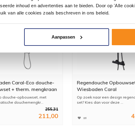
seerde inhoud en advertenties aan te bieden. Door op 'Alle cooki
uik van alle cookies zoals beschreven in ons beleid.
Aanpassen
den Caral-Eco douche-
Regendouche Opbouwse
set + therm. mengkraan
Wiesbaden Caral
m
Thermostatisch 25cm Zw
co douche-opbouwset, met
Op zoek naar een design regen
atische douchemengkr...
set? Kies dan voor deze ...
255,31
211,00
4