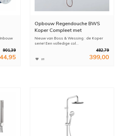
Opbouw Regendouche BWS
Koper Compleet met
Thermostaatkraan Geborsteld
 Inbouw
Nieuw van Boss & Wessing : de Koper
Koper
serie! Een volledige col...
901,39
482,79
44,95
399,00