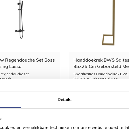
w Regendouche Set Boss
Handdoekrek BWS Salte
ing Lusso
95x25 Cm Geborsteld Me
statisch Hoofddouche
regendoucheset
Specificaties Handdoekrek BWS
Rond Mat Zwart
atisch
95x25 Cm Geborsteld Mes...
ss & Wessing
350,84
289,95
1
Details
p
okies en vergelijkbare technieken om onze website goed te late