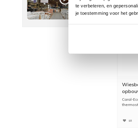
te verbeteren, en gepersonali
je toestemming voor het gebr
Wiesba
opbouw
chroo
Caral-E
thermost