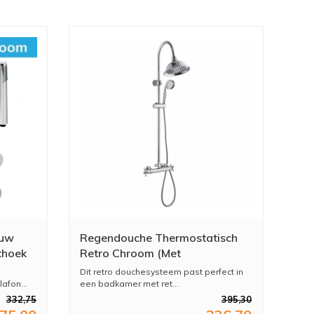
ouw
Regendouche Thermostatisch
thoek
Retro Chroom (Met
Handdouche)
Dit retro douchesysteem past perfect in
afon...
een badkamer met ret...
332,75
395,30