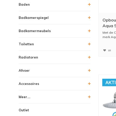
Baden
Badkamerspiegel
Opbou
Aqua S
Badkamermeubels
Thermo
Met de C
20 cm 
merk Aqu
Toiletten
Radiatoren
Afvoer
Accessoires
Meer....
Outlet