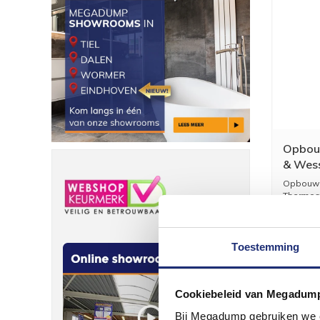
Opbou
& Wess
Thermo
Opbouw 
30 cm 
Thermost
Merk: Bo
...
Toestemming
Cookiebeleid van Megadum
Bij Megadump gebruiken we co