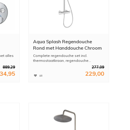
Aqua Splash Regendouche
Rond met Handdouche Chroom
et alles
Complete regendouche set incl.
thermostaatkraan, regendouche...
oop
889,29
277,09
34,95
229,00