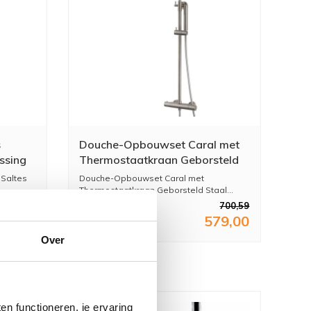
s
Douche-Opbouwset Caral met
ssing
Thermostaatkraan Geborsteld
Staal PVD Coating
 Saltes
Douche-Opbouwset Caral met
Thermostaatkraan Geborsteld Staal...
147,01
700,59
21,50
579,00
Over
n functioneren, je ervaring