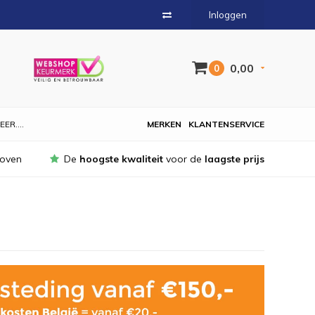
Inloggen
0,00
0
EER....
MERKEN
KLANTENSERVICE
hoven
De
hoogste kwaliteit
voor de
laagste prijs