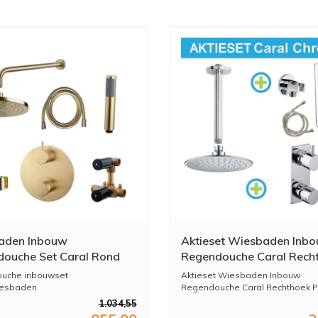
aden Inbouw
Aktieset Wiesbaden Inb
ouche Set Caral Rond
Regendouche Caral Rech
tloop Geborsteld Messing
Plafonduitloop Chroom
uche inbouwset
Aktieset Wiesbaden Inbouw
PVD Coating
iesbaden
Regendouche Caral Rechthoek Pl
ral
1.034,55