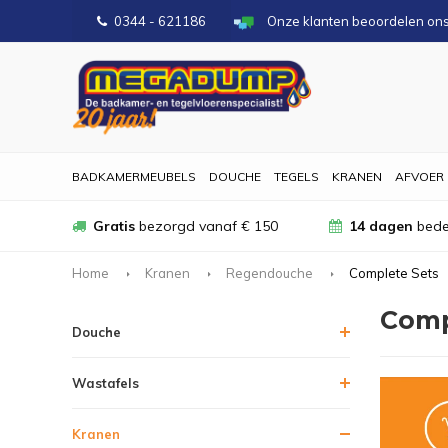
0344 - 621186
Onze klanten beoordelen on
BADKAMERMEUBELS
DOUCHE
TEGELS
KRANEN
AFVOER
Gratis
bezorgd vanaf € 150
14 dagen
bede
Home
Kranen
Regendouche
Complete Sets
Comp
Douche
Wastafels
Kranen