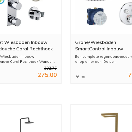
et Wiesbaden Inbouw
Grohe/Wiesbaden
ouche Caral Rechthoek
SmartControl Inbouw
itloop Chroom
Doucheset Rond Met
t Wiesbaden Inbouw
Een complete regendoucheset m
Hoofddouche 20 cm en
che Caral Rechthoek Wandui...
er op en er aan! De se...
Handdouche Plafond Uitl
332,75
275,00
7
Compleet