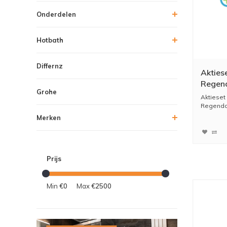
Onderdelen
Hotbath
Differnz
Akties
Regend
Grohe
Wandu
Aktiese
Regendou
Merken
Prijs
Min
€0
Max
€2500