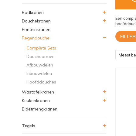
Badkranen
Een comple
Douchekranen
hoofddouch
Fonteinkranen
FILTER
Regendouche
Complete Sets
Meest b
Douchearmen
Afbouwdelen
Inbouwdelen
Hoofddouches
Wastafelkranen
Keukenkranen
Bidetmengkranen
Tegels