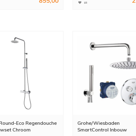
855,00
2
Round-Eco Regendouche
Grohe/Wiesbaden
wset Chroom
SmartControl Inbouw