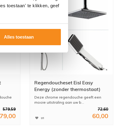
es toestaan' te klikken, geef
Alles toestaan
t
Regendoucheset Eisl Easy
Energy (zonder thermostaat)
art
douche
Deze chrome regendouche geeft een
mooie uitstraling aan uw b...
579,59
72,60
79,00
60,00