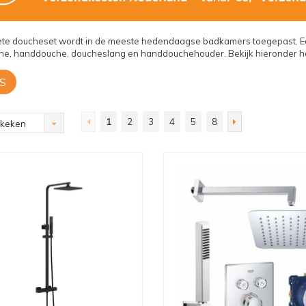
te doucheset wordt in de meeste hedendaagse badkamers toegepast. Een
e, handdouche, doucheslang en handdouchehouder. Bekijk hieronder het
S
1
2
3
4
5
8
ekeken