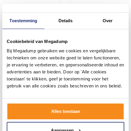
Toestemming
Details
Over
Ligbad Riho Carolina 180 x
Whirlpool Boss & Wessing
80 cm Whirlpool Enkel
Urby 180x80 cm Dubbel
systeem
systeem
Cookiebeleid van Megadump
6-8 weken
2 - 3 Weken
Bij Megadump gebruiken we cookies en vergelijkbare
1.474,99
1.487,09
technieken om onze website goed te laten functioneren,
1.219,00
1.229,00
je ervaring te verbeteren, en gepersonaliseerde inhoud en
advertenties aan te bieden. Door op 'Alle cookies
toestaan' te klikken, geef je toestemming voor het
Meer info
Meer info
gebruik van alle cookies zoals beschreven in ons beleid.
Alles toestaan
Aanpassen