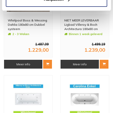
Whirlpool Boss & Wessing
NIET MEER LEVERBAAR
Dahlia 180x80 cm Dubbel
Ligbad Villeroy & Boch
systeem
Architectura 180x80 cm
Balboa Whirlpool systeem
2 - 3 Weken
Binnen 1 week geleverd
Enkel
1.487,09
1.499,19
1.229,00
1.239,00
Meer info
Meer info