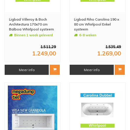
Ligbad Villeroy & Boch
Ligbad Riho Carolina 190 x
Architectura 170x70 cm
80 cm Whirlpool Enkel
Balboa Whirlpool systeem
systeem
Enkel
Binnen 1 week geleverd
6-8 weken
1.511,29
1.535,49
1.249,00
1.269,00
Meer info
Meer info