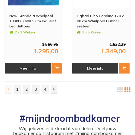
New Grandola Whirlpool
Ligbad Riho Carolina 170 x
180X80X60/65 Cm Inclusief
80 cm Whirlpool Dubbel
Led Buttons
systeem
2 - 3 Weken
3 - 5 Weken
1.566,95
1.632,29
1.295,00
1.349,00
Meer info
Meer info
1
2
3
4
#mijndroombadkamer
Wij geloven in de kracht van delen. Deel jouw
badkamer op Instagram met #mijndroombadkamer