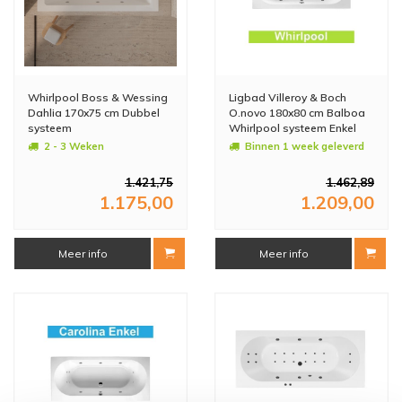
Whirlpool Boss & Wessing
Ligbad Villeroy & Boch
Dahlia 170x75 cm Dubbel
O.novo 180x80 cm Balboa
systeem
Whirlpool systeem Enkel
2 - 3 Weken
Binnen 1 week geleverd
1.421,75
1.462,89
1.175,00
1.209,00
Meer info
Meer info