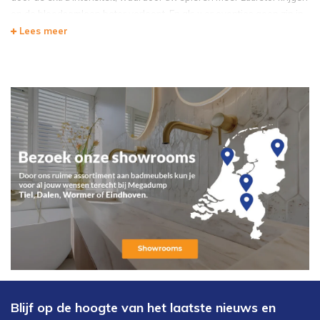
en de bloedsomloop beter verloopt. En als u er eventjes geen zin in
heeft, kunt u de functie uiteraard uitschakelen.
Lees meer
Blijf op de hoogte van het laatste nieuws en