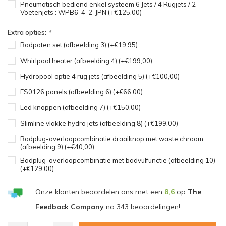
Pneumatisch bediend enkel systeem 6 Jets / 4 Rugjets / 2
Voetenjets : WPB6-4-2-JPN (+€125,00)
Extra opties:
*
Badpoten set (afbeelding 3) (+€19,95)
Whirlpool heater (afbeelding 4) (+€199,00)
Hydropool optie 4 rug jets (afbeelding 5) (+€100,00)
ES0126 panels (afbeelding 6) (+€66,00)
Led knoppen (afbeelding 7) (+€150,00)
Slimline vlakke hydro jets (afbeelding 8) (+€199,00)
Badplug-overloopcombinatie draaiknop met waste chroom
(afbeelding 9) (+€40,00)
Badplug-overloopcombinatie met badvulfunctie (afbeelding 10)
(+€129,00)
Onze klanten beoordelen ons met een
8,6
op
The
Feedback Company
na
343
beoordelingen!