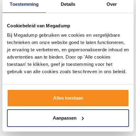
Toestemming
Details
Over
Cookiebeleid van Megadump
Bij Megadump gebruiken we cookies en vergelijkbare
technieken om onze website goed te laten functioneren,
je ervaring te verbeteren, en gepersonaliseerde inhoud en
advertenties aan te bieden. Door op 'Alle cookies
New Grandola Whirlpool
toestaan' te klikken, geef je toestemming voor het
180X80X60/65 Cm Inclusief
gebruik van alle cookies zoals beschreven in ons beleid.
Led Buttons
2 - 3 Weken
1.566,95
1.295,00
Alles toestaan
Meer info
Aanpassen