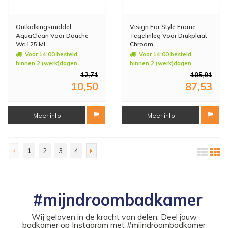
Ontkalkingsmiddel
Visign For Style Frame
AquaClean Voor Douche
Tegelinleg Voor Drukplaat
Wc 125 Ml
Chroom
Voor 14:00 besteld,
Voor 14:00 besteld,
binnen 2 (werk)dagen
binnen 2 (werk)dagen
geleverd
geleverd
12,71
105,91
10,50
87,53
Meer info
Meer info
1
2
3
4
#mijndroombadkamer
Wij geloven in de kracht van delen. Deel jouw
badkamer op Instagram met #mijndroombadkamer