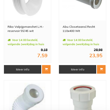
Riko Valpijpmanchet L.H.-
Abu Closetaansl.Recht
reservoir 55/45 wit
110x400 Wit
Voor 14:00 besteld,
Voor 14:00 besteld,
volgende (werk)dag in huis
volgende (werk)dag in huis
9,18
28,98
7,59
23,95
Meer info
Meer info