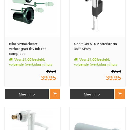
Riko Wandcloset-
Sanit Uni 510 vlotterkraan
verhoogset tbv inb.res.
3/8'' KIWA
compleet
Voor 14:00 besteld,
Voor 14:00 besteld,
volgende (werk)dag in huis
volgende (werk)dag in huis
48,34
48,34
39,95
39,95
Meer info
Meer info