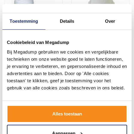
Toestemming
Details
Over
Flexibele uittrekbare
Riko PVC loodverbinders
closetaansluitstuk 110/103
5/4x32mm
wit
Cookiebeleid van Megadump
Voor 14:00 besteld,
Voor 14:00 besteld,
volgende (werk)dag in huis
volgende (werk)dag in huis
Bij Megadump gebruiken we cookies en vergelijkbare
37,45
23,60
technieken om onze website goed te laten functioneren,
30,95
19,50
je ervaring te verbeteren, en gepersonaliseerde inhoud en
advertenties aan te bieden. Door op 'Alle cookies
toestaan' te klikken, geef je toestemming voor het
Meer info
Meer info
gebruik van alle cookies zoals beschreven in ons beleid.
Alles toestaan
Aanpassen