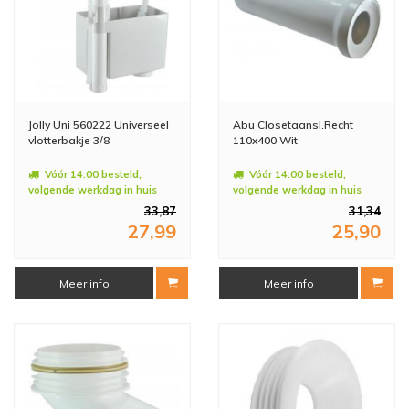
Jolly Uni 560222 Universeel
Abu Closetaansl.Recht
vlotterbakje 3/8
110x400 Wit
Vóór 14:00 besteld,
Vóór 14:00 besteld,
volgende werkdag in huis
volgende werkdag in huis
33,87
31,34
27,99
25,90
Meer info
Meer info