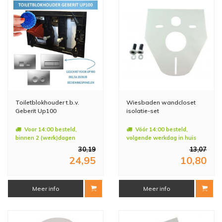
Toiletblokhouder t.b.v.
Wiesbaden wandcloset
Geberit Up100
isolatie-set
Voor 14:00 besteld,
Vóór 14:00 besteld,
binnen 2 (werk)dagen
volgende werkdag in huis
geleverd
30,19
13,07
24,95
10,80
Meer info
Meer info