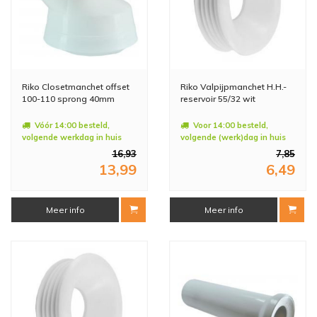
Riko Closetmanchet offset
Riko Valpijpmanchet H.H.-
100-110 sprong 40mm
reservoir 55/32 wit
Vóór 14:00 besteld,
Voor 14:00 besteld,
volgende werkdag in huis
volgende (werk)dag in huis
16,93
7,85
13,99
6,49
Meer info
Meer info