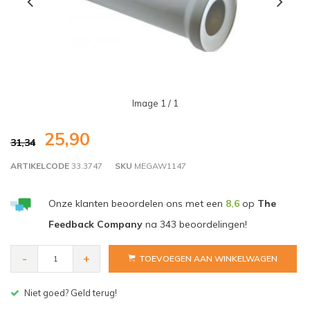
Image
1
/ 1
25,90
31,34
ARTIKELCODE
33.3747
SKU
MEGAW1147
Onze klanten beoordelen ons met een
8,6
op
The
Feedback Company
na
343
beoordelingen!
-
+
TOEVOEGEN AAN WINKELWAGEN
Gratis bezorgen v.a. € 150,- (NL)