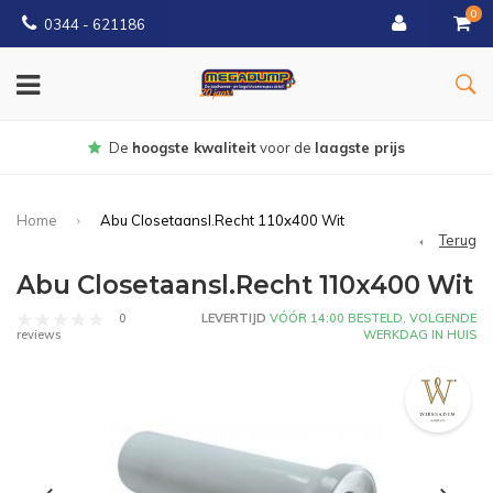
0
0344 - 621186
Gratis
bezorgd vanaf € 150
Home
Abu Closetaansl.Recht 110x400 Wit
Terug
Abu Closetaansl.Recht 110x400 Wit
0
LEVERTIJD
VÓÓR 14:00 BESTELD, VOLGENDE
WERKDAG IN HUIS
reviews