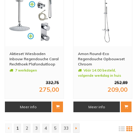
Aktieset Wiesbaden
Amon Round-Eco
Inbouw Regendouche Caral
Regendouche Opbouwset
Rechthoek Plafonduitloop
Chroom
Chroom
7 werkdagen
Vóór 14:00 besteld,
volgende werkdag in huis
332,75
252,89
275,00
209,00
Meer info
Meer info
1
2
3
4
5
33