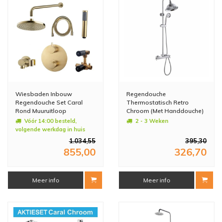
Wiesbaden Inbouw
Regendouche
Regendouche Set Caral
Thermostatisch Retro
Rond Muuruitloop
Chroom (Met Handdouche)
Geborsteld Messing Goud
Vóór 14:00 besteld,
2 - 3 Weken
PVD Coating
volgende werkdag in huis
1.034,55
395,30
855,00
326,70
Meer info
Meer info