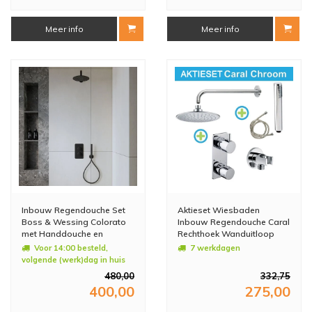
Meer info
Meer info
Inbouw Regendouche Set
Aktieset Wiesbaden
Boss & Wessing Colorato
Inbouw Regendouche Caral
met Handdouche en
Rechthoek Wanduitloop
Wanduitloop Mat Zwart
Chroom
Voor 14:00 besteld,
7 werkdagen
volgende (werk)dag in huis
480,00
332,75
400,00
275,00