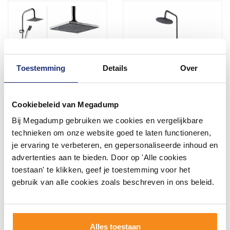
Toestemming
Details
Over
Cookiebeleid van Megadump
Regendoucheset Eisl Easy
Regendouche Opbouwset
Bij Megadump gebruiken we cookies en vergelijkbare
Energy (zonder
Wiesbaden Caral
thermostaat)
Thermostatisch 25cm
technieken om onze website goed te laten functioneren,
Zwart
Binnen 1 week geleverd
Voor 14:00 besteld,
je ervaring te verbeteren, en gepersonaliseerde inhoud en
volgende (werk)dag in huis
advertenties aan te bieden. Door op 'Alle cookies
72,60
579,59
60,00
479,00
toestaan' te klikken, geef je toestemming voor het
gebruik van alle cookies zoals beschreven in ons beleid.
Meer info
Meer info
Alles toestaan