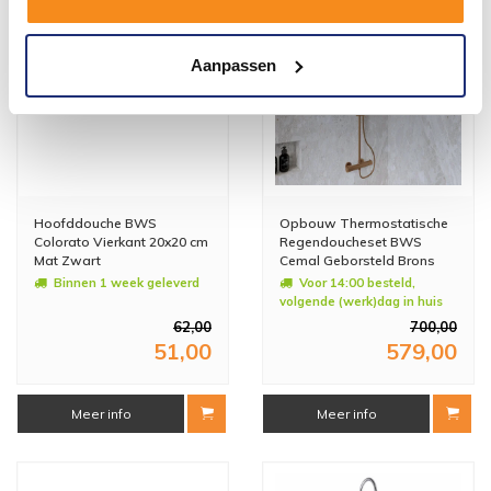
Aanpassen
Hoofddouche BWS
Opbouw Thermostatische
Colorato Vierkant 20x20 cm
Regendoucheset BWS
Mat Zwart
Cemal Geborsteld Brons
Koper
Binnen 1 week geleverd
Voor 14:00 besteld,
volgende (werk)dag in huis
62,00
700,00
51,00
579,00
Meer info
Meer info