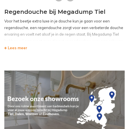
Regendouche bij Megadump Tiel
Voor het beetje extra luxe in je douche kun je gaan voor een
regendouche, een regendouche zorgt voor een verbeterde douche
ervaring en voelt net alsof je in de regen staat, Bij
Megadump Tiel
hebben wij een groot assortiment regendouches voor een scherpe
prijs.
Lees meer
Al onze regendouches komen van een aantal topmerken die al
jaren in de branch zitten, door gebruik te maken van de aankoop
van grote restpartijen en alleen de grote partijen aan te schaffen, is
het voor ons mogelijk om een regendouche tegen een zeer lage
prijs aan te bieden.