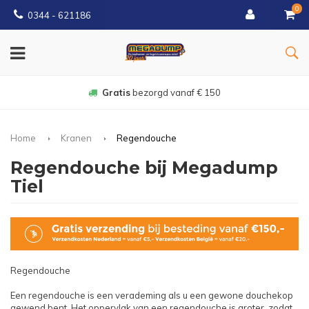
0
0344 - 621186
Gratis
bezorgd vanaf € 150
Home
Kranen
Regendouche
Regendouche bij Megadump
Tiel
Regendouche
Een regendouche is een verademing als u een gewone douchekop
gewend bent. Het oppervlak van een regendouche is groter, zodat