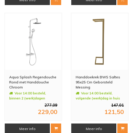
Aqua Splash Regendouche
Handdoekrek BWS Saltes
Rond met Handdouche
95x25 Cm Geborsteld
Chroom
Messing
Voor 14:00 besteld,
Voor 14:00 besteld,
binnen 2 (werk)dagen
volgende (werk)dag in huis
geleverd
277,09
147,01
229,00
121,50
Meer info
Meer info