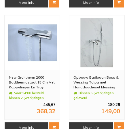
Meer info
Meer info
New Grohtherm 2000
Opbouw Badkraan Boss &
Badthermostaat 15 Cm Met
Wessing Talpa met
Koppelingen En Tray
Handdoucheset Messing
Chroom
Chroom
Voor 14:00 besteld,
Binnen 5 (werk)dagen
binnen 2 (werk)dagen
geleverd
geleverd
445,67
180,29
368,32
149,00
Meer info
Meer info