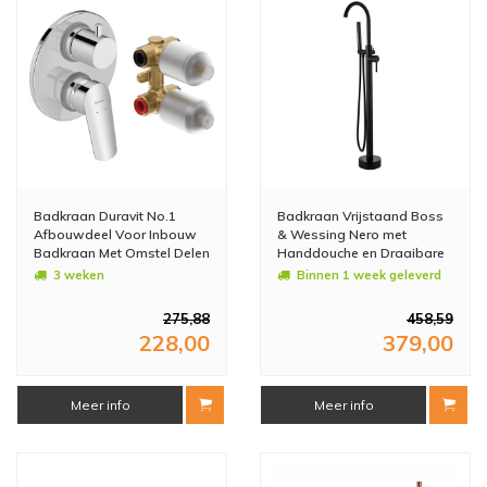
Badkraan Duravit No.1
Badkraan Vrijstaand Boss
Afbouwdeel Voor Inbouw
& Wessing Nero met
Badkraan Met Omstel Delen
Handdouche en Draaibare
Inclusief Inbouwdeel
Uitloop Mat Zwart
3 weken
Binnen 1 week geleverd
Chroom
275,88
458,59
228,00
379,00
Meer info
Meer info