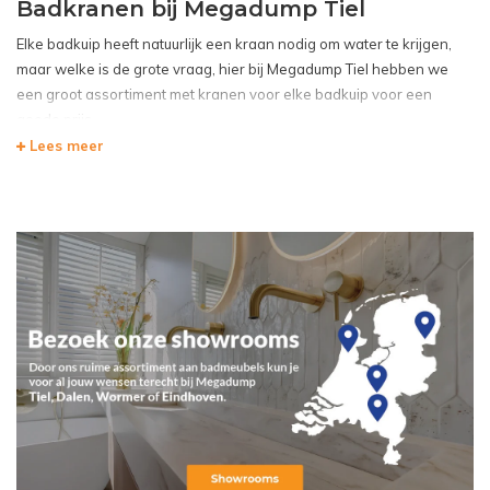
Badkranen bij Megadump Tiel
Elke badkuip heeft natuurlijk een kraan nodig om water te krijgen,
maar welke is de grote vraag, hier bij
Megadump Tiel
hebben we
een groot assortiment met kranen voor elke
badkuip
voor een
goede prijs
Lees meer
Alle kranen zijn van hoge kwaliteit en gemaakt van materialen als
messing zodat de kranen lang meegaan zonder slijtage, alle kranen
kunnen makkelijk gemonteerd worden en zijn gemakkelijk in
gebruik.