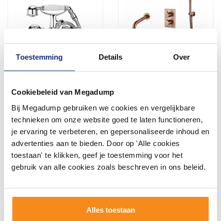
Toestemming
Details
Over
Badmengkraan Sapho
Inbouw Badkraan BWS
Cookiebeleid van Megadump
Victoria met Handdouche
Koper Compleet Geborsteld
Bij Megadump gebruiken we cookies en vergelijkbare
2-knop 15.9 cm Chroom
Koper
2 - 3 Weken
Binnen 1 week geleverd
technieken om onze website goed te laten functioneren,
je ervaring te verbeteren, en gepersonaliseerde inhoud en
204,49
482,79
advertenties aan te bieden. Door op 'Alle cookies
169,00
399,00
toestaan' te klikken, geef je toestemming voor het
gebruik van alle cookies zoals beschreven in ons beleid.
Meer info
Meer info
Alles toestaan