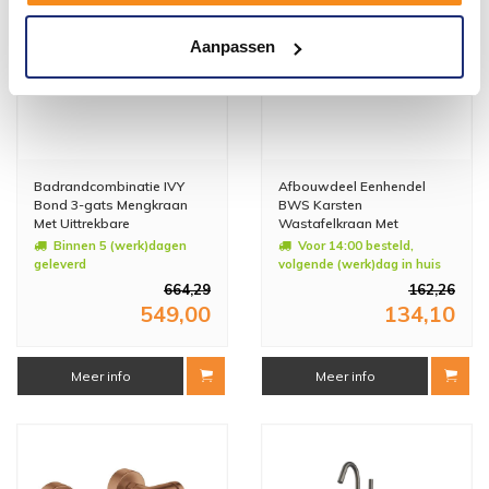
Aanpassen
Badrandcombinatie IVY
Afbouwdeel Eenhendel
Bond 3-gats Mengkraan
BWS Karsten
Met Uittrekbare
Wastafelkraan Met
Handdouche Zonder
Coldstart Geborsteld Staal
Binnen 5 (werk)dagen
Voor 14:00 besteld,
Uitloop Chroom
geleverd
volgende (werk)dag in huis
664,29
162,26
549,00
134,10
Meer info
Meer info