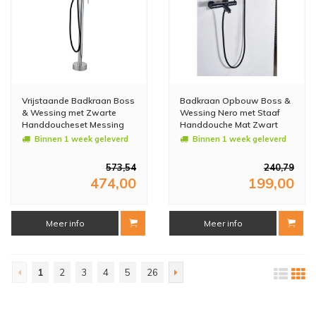
Vrijstaande Badkraan Boss
Badkraan Opbouw Boss &
& Wessing met Zwarte
Wessing Nero met Staaf
Handdoucheset Messing
Handdouche Mat Zwart
Chroom
Binnen 1 week geleverd
Binnen 1 week geleverd
573,54
240,79
474,00
199,00
Meer info
Meer info
1
2
3
4
5
26