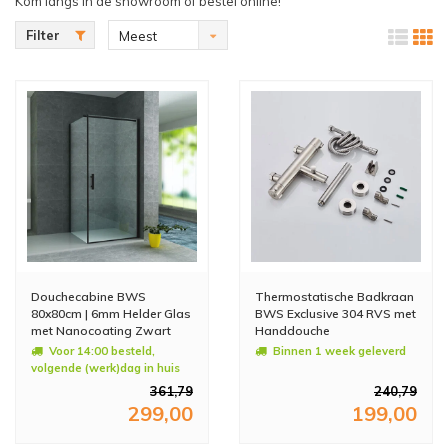
Kom langs in de showroom of bestel online!
Filter
Meest
bekeken
Douchecabine BWS
Thermostatische Badkraan
80x80cm | 6mm Helder Glas
BWS Exclusive 304 RVS met
met Nanocoating Zwart
Handdouche
Voor 14:00 besteld,
Binnen 1 week geleverd
volgende (werk)dag in huis
361,79
240,79
299,00
199,00