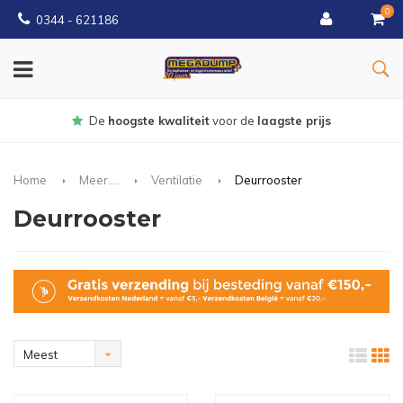
0
0344 - 621186
Gratis
bezorgd vanaf € 150
Home
Meer....
Ventilatie
Deurrooster
Deurrooster
Meest
bekeken