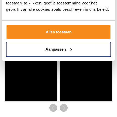
toestaan' te klikken, geef je toestemming voor het
#mijndroombadkamer
gebruik van alle cookies zoals beschreven in ons beleid.
Wij geloven in de kracht van delen. Deel jouw
badkamer op Instagram met #mijndroombadkamer
en tag @megadumpnl. Samen bouwen we een
inspirerende omgeving vol met unieke
Alles toestaan
badkamerstijlen. Doe je mee?
Aanpassen