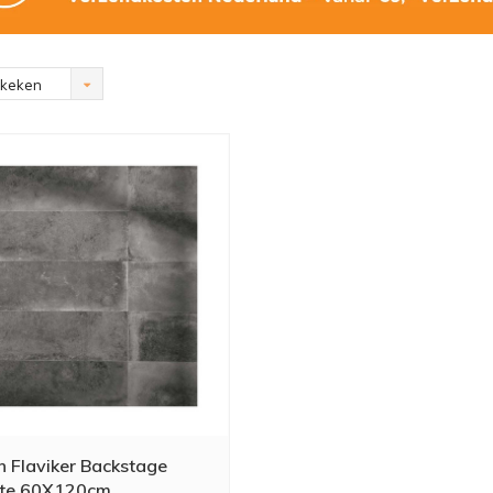
ekeken
n Flaviker Backstage
ite 60X120cm