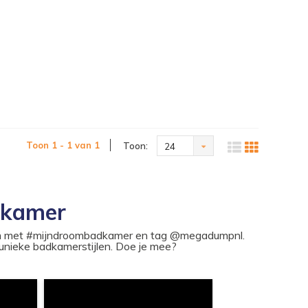
Toon 1 - 1 van 1
Toon:
24
dkamer
ram met #mijndroombadkamer en tag @megadumpnl.
nieke badkamerstijlen. Doe je mee?