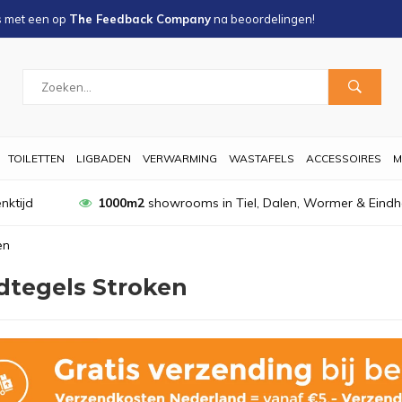
s met een
op
The Feedback Company
na
beoordelingen!
TOILETTEN
LIGBADEN
VERWARMING
WASTAFELS
ACCESSOIRES
M
nktijd
1000m2
showrooms in Tiel, Dalen, Wormer & Eind
en
tegels Stroken