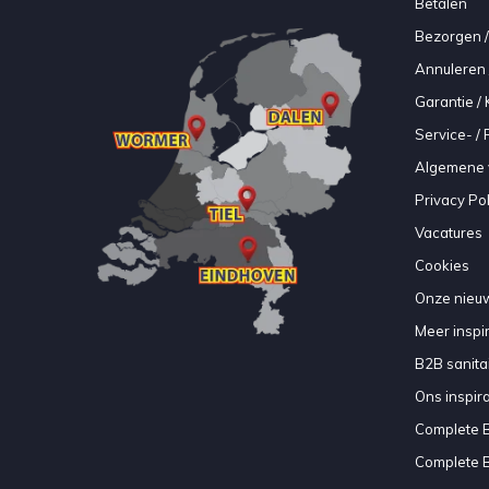
Betalen
Bezorgen /
Annuleren 
Garantie / 
Service- /
Algemene 
Privacy Pol
Vacatures
Cookies
Onze nieuw
Meer inspir
B2B sanitair
Ons inspir
Complete 
Complete 