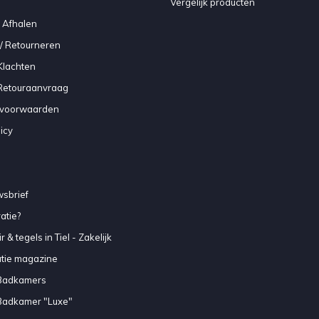
Vergelijk producten
 Afhalen
/ Retourneren
Klachten
 Retouraanvraag
voorwaarden
icy
sbrief
atie?
 & tegels in Tiel - Zakelijk
atie magazine
Badkamers
Badkamer "Luxe"