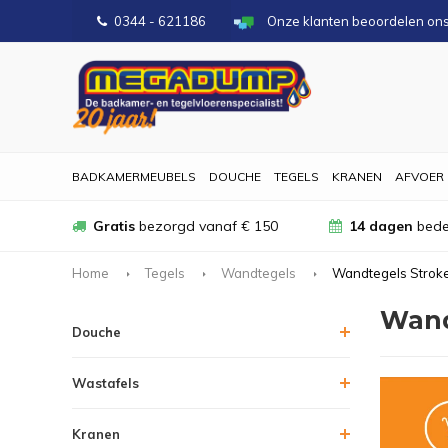
0344 - 621186
Onze klanten beoordelen on
BADKAMERMEUBELS
DOUCHE
TEGELS
KRANEN
AFVOER
Gratis
bezorgd vanaf € 150
14 dagen
bede
Home
Tegels
Wandtegels
Wandtegels Strok
Wand
Douche
Wastafels
Kranen