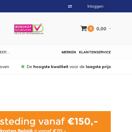
Inloggen
0,00
0
EER....
MERKEN
KLANTENSERVICE
hoven
De
hoogste kwaliteit
voor de
laagste prijs