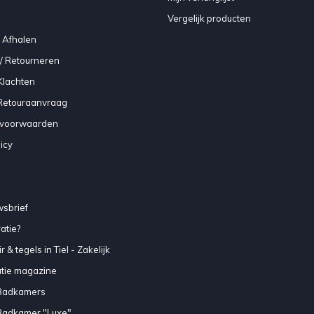
Vergelijk producten
 Afhalen
/ Retourneren
Klachten
 Retouraanvraag
voorwaarden
icy
sbrief
atie?
 & tegels in Tiel - Zakelijk
atie magazine
Badkamers
Badkamer "Luxe"