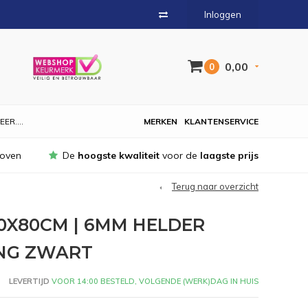
Inloggen
0,00
0
EER....
MERKEN
KLANTENSERVICE
hoven
De
hoogste kwaliteit
voor de
laagste prijs
Terug naar overzicht
0X80CM | 6MM HELDER
NG ZWART
LEVERTIJD
VOOR 14:00 BESTELD, VOLGENDE (WERK)DAG IN HUIS