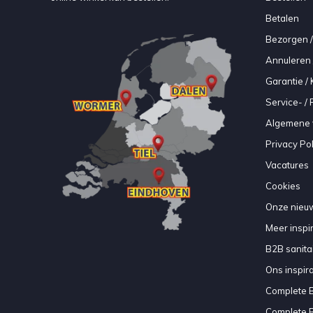
Betalen
Bezorgen /
Annuleren 
Garantie / 
Service- /
Algemene 
Privacy Pol
Vacatures
Cookies
Onze nieuw
Meer inspir
B2B sanitair
Ons inspir
Complete 
Complete 