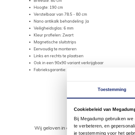
Breedte: 80 cm
Hoogte: 190 cm
Verstelbaar van 78.5 - 80 cm
Nano antikalk behandeling: Ja
Veiligheidsglas: 6 mm
Kleur profielen: Zwart
Magnetische sluitstrips
Eenvoudig te monteren
Links en rechts te plaatsen
Ook in een 90x90 variant verkrijgbaar
Fabrieksgarantie: 2 jaar
Toestemming
Cookiebeleid van Megadum
Bij Megadump gebruiken we co
te verbeteren, en gepersonali
Wij geloven in de kracht van delen. Deel j
je toestemming voor het gebr