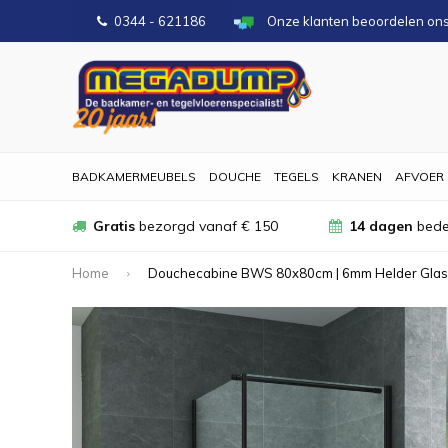
0344 - 621186
Onze klanten beoordelen on
BADKAMERMEUBELS
DOUCHE
TEGELS
KRANEN
AFVOER
Gratis
bezorgd vanaf € 150
14 dagen
bede
Home
Douchecabine BWS 80x80cm | 6mm Helder Glas