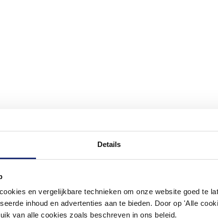
Details
p
#mijndroombadkamer
okies en vergelijkbare technieken om onze website goed te late
seerde inhoud en advertenties aan te bieden. Door op 'Alle cooki
ouw badkamer op Instagram met #mijndroombadkamer en tag @m
omgeving vol met unieke badkamerstijlen. Doe je mee?
uik van alle cookies zoals beschreven in ons beleid.