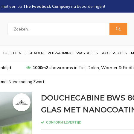
s met een
op
The Feedback Company
na
beoordelingen!
TOILETTEN
LIGBADEN
VERWARMING
WASTAFELS
ACCESSOIRES
M
nktijd
1000m2
showrooms in Tiel, Dalen, Wormer & Eind
 met Nanocoating Zwart
DOUCHECABINE BWS 8
GLAS MET NANOCOATI
CONFORM LEVERTIJD