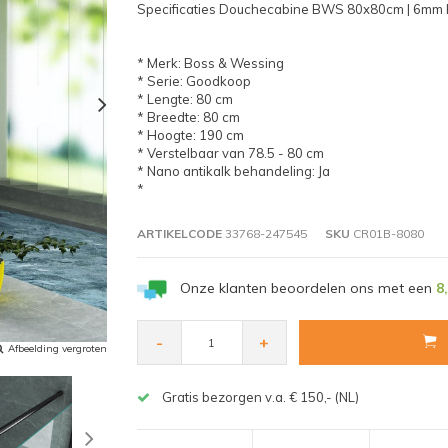
Specificaties Douchecabine BWS 80x80cm | 6mm H
* Merk: Boss & Wessing
* Serie: Goodkoop
* Lengte: 80 cm
* Breedte: 80 cm
* Hoogte: 190 cm
* Verstelbaar van 78.5 - 80 cm
* Nano antikalk behandeling: Ja
*
ARTIKELCODE
33768-247545
SKU
CR01B-8080
Onze klanten beoordelen ons met een
8
-
+
Afbeelding vergroten
Gratis bezorgen v.a. € 150,- (NL)