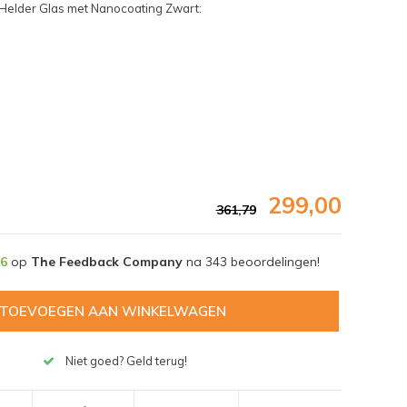
elder Glas met Nanocoating Zwart:
299,00
361,79
,6
op
The Feedback Company
na
343
beoordelingen!
TOEVOEGEN AAN WINKELWAGEN
Afbeelding vergroten
Niet goed? Geld terug!