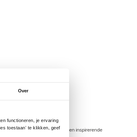
Over
n functioneren, je ervaring
es toestaan' te klikken, geef
egadumpnl. Samen bouwen we een inspirerende