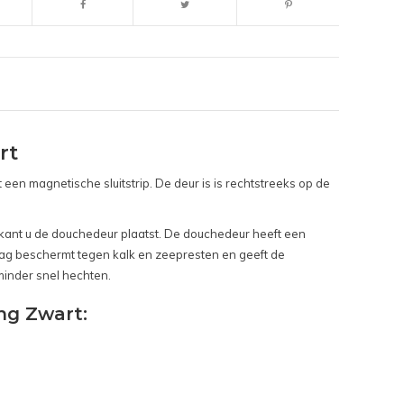
rt
n magnetische sluitstrip. De deur is is rechtstreeks op de
e kant u de douchedeur plaatst. De douchedeur heeft een
ag beschermt tegen kalk en zeepresten en geeft de
 minder snel hechten.
ng Zwart: