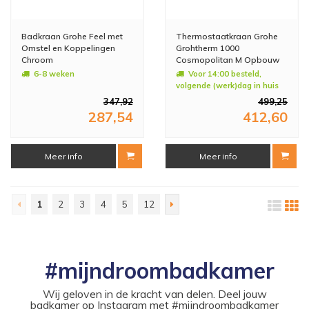
Badkraan Grohe Feel met
Thermostaatkraan Grohe
Omstel en Koppelingen
Grohtherm 1000
Chroom
Cosmopolitan M Opbouw
Douchekraan Hard Graphite
6-8 weken
Voor 14:00 besteld,
Geborsteld
volgende (werk)dag in huis
347,92
499,25
287,54
412,60
Meer info
Meer info
1
2
3
4
5
12
#mijndroombadkamer
Wij geloven in de kracht van delen. Deel jouw
badkamer op Instagram met #mijndroombadkamer