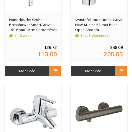
Handdouche Grohe
Wastafelkraan Grohe Wave
Rainshower SmartActive
New M-size ES met Push
150 Rond 15cm Chroom/Wit
Open Chroom
4 - 6 weken
3 tot 5 Werkdagen
136,73
248,09
113,00
205,03
Meer info
Meer info