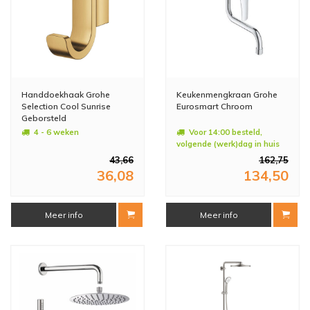
Handdoekhaak Grohe
Keukenmengkraan Grohe
Selection Cool Sunrise
Eurosmart Chroom
Geborsteld
4 - 6 weken
Voor 14:00 besteld,
volgende (werk)dag in huis
43,66
162,75
36,08
134,50
Meer info
Meer info