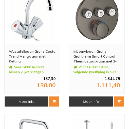
Wastafelkraan Grohe Costa
Inbouwkraan Grohe
Trend Mengkraan met
Grohtherm Smart Control
Ketting
Thermostaatkraan met 3-
weg Omstelling Hard
Voor 14:00 besteld,
Voor 14:00 besteld,
Graphite Geborsteld
binnen 2 (werk)dagen
volgende (werk)dag in huis
geleverd
157,30
1.344,79
130,00
1.111,40
Meer info
Meer info