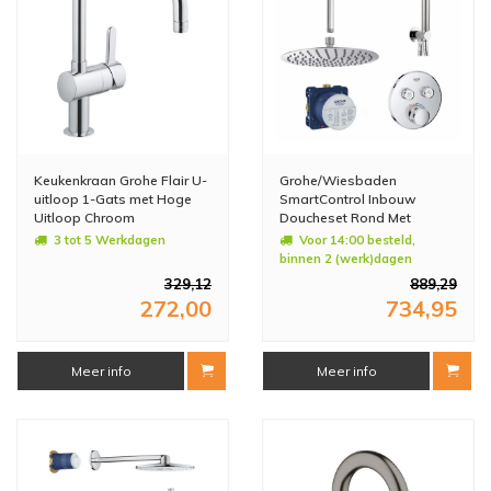
Keukenkraan Grohe Flair U-
Grohe/Wiesbaden
uitloop 1-Gats met Hoge
SmartControl Inbouw
Uitloop Chroom
Doucheset Rond Met
Hoofddouche 20 cm en
3 tot 5 Werkdagen
Voor 14:00 besteld,
Handdouche Plafond
binnen 2 (werk)dagen
Uitloop Compleet
geleverd
329,12
889,29
272,00
734,95
Meer info
Meer info