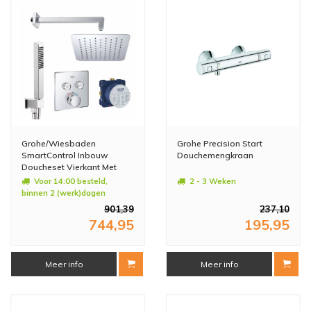
Grohe/Wiesbaden
Grohe Precision Start
SmartControl Inbouw
Douchemengkraan
Doucheset Vierkant Met
Hoofddouche 20cm en
Voor 14:00 besteld,
2 - 3 Weken
Handdouche Compleet
binnen 2 (werk)dagen
geleverd
901,39
237,10
744,95
195,95
Meer info
Meer info