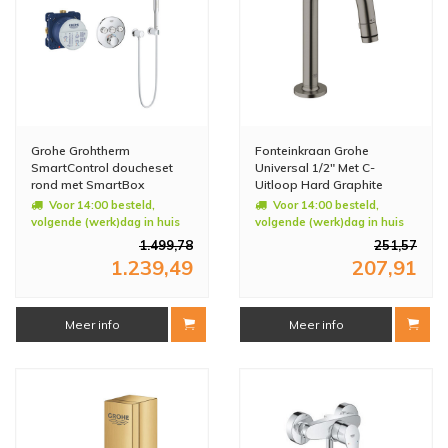
Grohe Grohtherm
Fonteinkraan Grohe
SmartControl doucheset
Universal 1/2" Met C-
rond met SmartBox
Uitloop Hard Graphite
hoofddouche, handdouche
Geborsteld
Voor 14:00 besteld,
Voor 14:00 besteld,
chroom en
volgende (werk)dag in huis
volgende (werk)dag in huis
thermostaatkraan
1.499,78
251,57
1.239,49
207,91
Meer info
Meer info