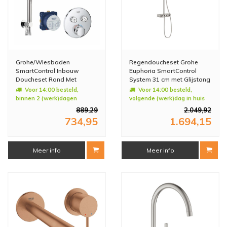
Grohe/Wiesbaden
Regendoucheset Grohe
SmartControl Inbouw
Euphoria SmartControl
Doucheset Rond Met
System 31 cm met Glijstang
Hoofddouche 20cm en
en Handdouche Supersteel
Voor 14:00 besteld,
Voor 14:00 besteld,
Handdouche Compleet
binnen 2 (werk)dagen
volgende (werk)dag in huis
geleverd
889,29
2.049,92
734,95
1.694,15
Meer info
Meer info