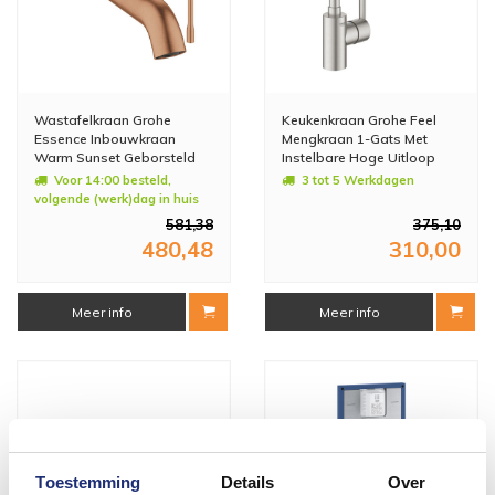
Wastafelkraan Grohe
Keukenkraan Grohe Feel
Essence Inbouwkraan
Mengkraan 1-Gats Met
Warm Sunset Geborsteld
Instelbare Hoge Uitloop
(excl. inbouwdeel)
Supersteel RVS
Voor 14:00 besteld,
3 tot 5 Werkdagen
volgende (werk)dag in huis
581,38
375,10
480,48
310,00
Meer info
Meer info
Toestemming
Details
Over