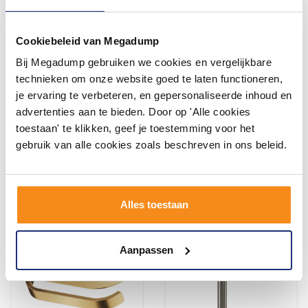
Cookiebeleid van Megadump
Bij Megadump gebruiken we cookies en vergelijkbare
Grohe Grohtherm 1000
Inbouwreservoir Grohe
Douchethermostaat Hoh 12
Rapid SLX met Afvoerbocht
technieken om onze website goed te laten functioneren,
Cm Zonder Kopp. Chroom
je ervaring te verbeteren, en gepersonaliseerde inhoud en
Voor 14:00 besteld,
2 - 3 Weken
advertenties aan te bieden. Door op 'Alle cookies
volgende (werk)dag in huis
toestaan' te klikken, geef je toestemming voor het
336,38
283,81
181,09
234,55
gebruik van alle cookies zoals beschreven in ons beleid.
Meer info
Meer info
Alles toestaan
Aanpassen