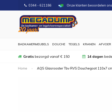
0344 - 621186
Onze klanten beoordelen on
BADKAMERMEUBELS
DOUCHE
TEGELS
KRANEN
AFVOER
Gratis
bezorgd vanaf € 150
14 dagen
bede
Home
AQS Glasrooster Tbv RVS Douchegoot 110x7 c