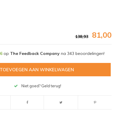
81,00
138,93
,6
op
The Feedback Company
na
343
beoordelingen!
TOEVOEGEN AAN WINKELWAGEN
Niet goed? Geld terug!
Afbeelding vergroten