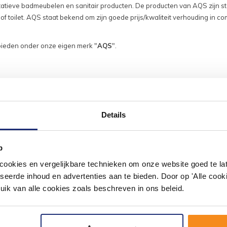
tieve badmeubelen en sanitair producten. De producten van AQS zijn sto
f toilet. AQS staat bekend om zijn goede prijs/kwaliteit verhouding in 
nbieden onder onze eigen merk "
AQS
".
Details
#mijndroombadkamer
ouw badkamer op Instagram met #mijndroombadkamer en tag @m
p
omgeving vol met unieke badkamerstijlen. Doe je mee?
okies en vergelijkbare technieken om onze website goed te late
seerde inhoud en advertenties aan te bieden. Door op 'Alle cooki
uik van alle cookies zoals beschreven in ons beleid.