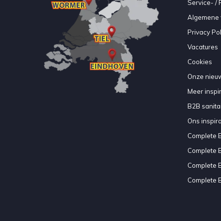
Service- /
Algemene 
Privacy Pol
Vacatures
Cookies
Onze nieuw
Meer inspir
B2B sanitair
Ons inspir
Complete 
Complete 
Complete 
Complete 