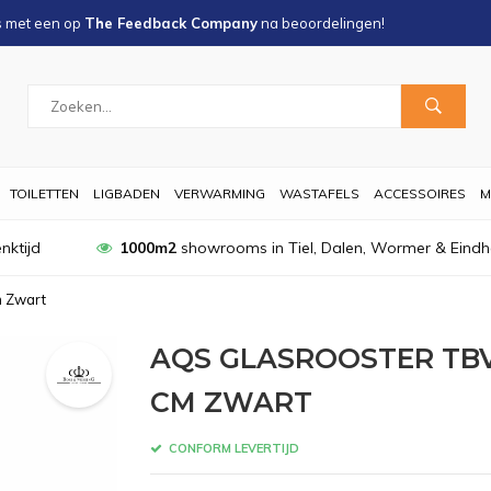
s met een
op
The Feedback Company
na
beoordelingen!
TOILETTEN
LIGBADEN
VERWARMING
WASTAFELS
ACCESSOIRES
M
nktijd
1000m2
showrooms in Tiel, Dalen, Wormer & Eind
m Zwart
AQS GLASROOSTER TBV
CM ZWART
CONFORM LEVERTIJD