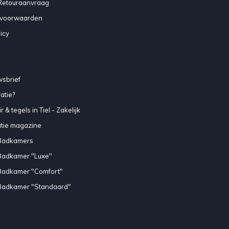
 Retouraanvraag
voorwaarden
icy
sbrief
atie?
 & tegels in Tiel - Zakelijk
atie magazine
Badkamers
Badkamer "Luxe"
Badkamer "Comfort"
Badkamer "Standaard"