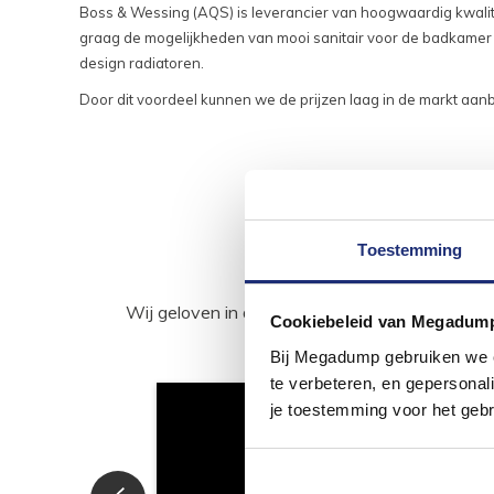
Boss & Wessing (AQS) is leverancier van hoogwaardig kwalita
graag de mogelijkheden van mooi sanitair voor de badkamer o
design radiatoren.
Door dit voordeel kunnen we de prijzen laag in de markt aa
Toestemming
Wij geloven in de kracht van delen. Deel j
Cookiebeleid van Megadum
Bij Megadump gebruiken we co
te verbeteren, en gepersonali
je toestemming voor het gebr