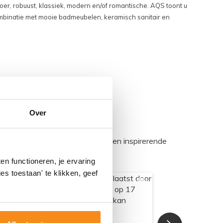
er, robuust, klassiek, modern en/of romantische. AQS toont u
combinatie met mooie badmeubelen, keramisch sanitair en
Over
egadumpnl. Samen bouwen we een inspirerende
n functioneren, je ervaring
es toestaan' te klikken, geef