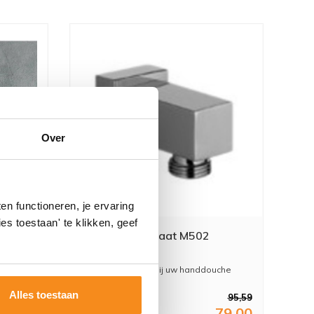
Over
n functioneren, je ervaring
es toestaan' te klikken, geef
at Met
Mate Wanduitlaat M502
Wanduitlaat voor bij uw handdouche
Alles toestaan
532,40
95,59
40,00
79,00