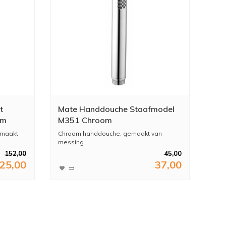
t
Mate Handdouche Staafmodel
om
M351 Chroom
emaakt
Chroom handdouche, gemaakt van
messing.
152,00
45,00
25,00
37,00