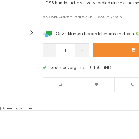
HDS3 handdouche set vervaardigd uit messing me
ARTIKELCODE
HTBHDS3CR
SKU
HDS3CR
Onze klanten beoordelen ons met een
8
-
+
Gratis bezorgen v.a. € 150,- (NL)
Afbeelding vergroten