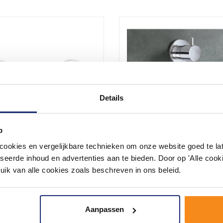
Details
p
okies en vergelijkbare technieken om onze website goed te late
seerde inhoud en advertenties aan te bieden. Door op 'Alle cooki
andsteun Verstelbaar
Laddy Inbouw Thermosta
uik van alle cookies zoals beschreven in ons beleid.
tlaat M501
1 Stopkraan 012R
n met uitlaat, ter behoeve van
Inbouw thermostaat voor in uw
ang en handdo...
badkamer. Inclusief stopkraan.
Aanpassen
123,00
102,00
4