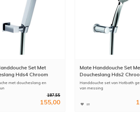
anddouche Set Met
Mate Handdouche Set Me
eslang Hds4 Chroom
Doucheslang Hds2 Chro
che met doucheslang en
Handdouche set van Hotbath g
un
van messing
187,55
155,00
1