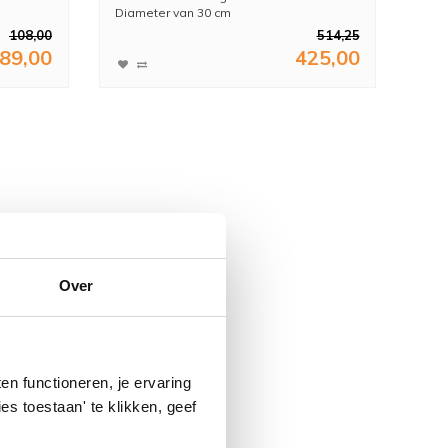
Diameter van 30 cm
Voorzien van Shower ...
108,00
514,25
89,00
425,00
Over
n functioneren, je ervaring
es toestaan' te klikken, geef