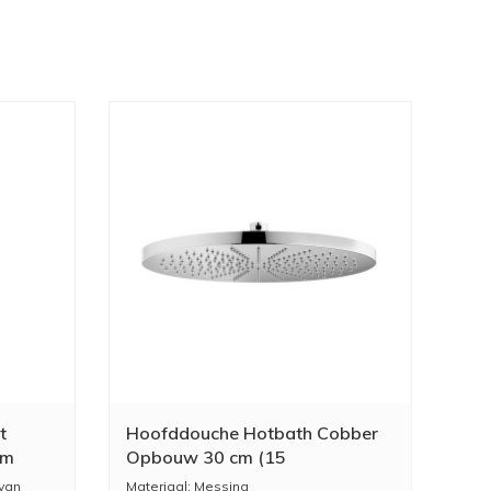
t
Hoofddouche Hotbath Cobber
om
Opbouw 30 cm (15
Verschillende Kleuren)
van
Materiaal: Messing