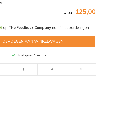
ng
125,00
152,00
,6
op
The Feedback Company
na
343
beoordelingen!
TOEVOEGEN AAN WINKELWAGEN
Niet goed? Geld terug!
Afbeelding vergroten