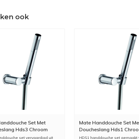
eken ook
anddouche Set Met
Mate Handdouche Set Me
eslang Hds3 Chroom
Doucheslang Hds1 Chro
ddouche set vervaardigd uit
HDS1 handdouche set gemaakt 