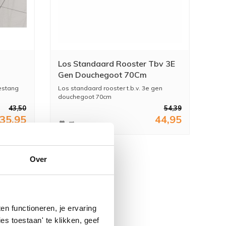
Los Standaard Rooster Tbv 3E
Gen Douchegoot 70Cm
iestang
Los standaard rooster t.b.v. 3e gen
douchegoot 70cm
43,50
54,39
35,95
44,95
Over
n functioneren, je ervaring
es toestaan' te klikken, geef