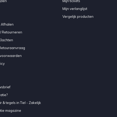
jden
Mijn tickets
Mijn verlanglijst
Vergelijk producten
 Afhalen
/ Retourneren
Klachten
 Retouraanvraag
voorwaarden
icy
sbrief
atie?
 & tegels in Tiel - Zakelijk
atie magazine