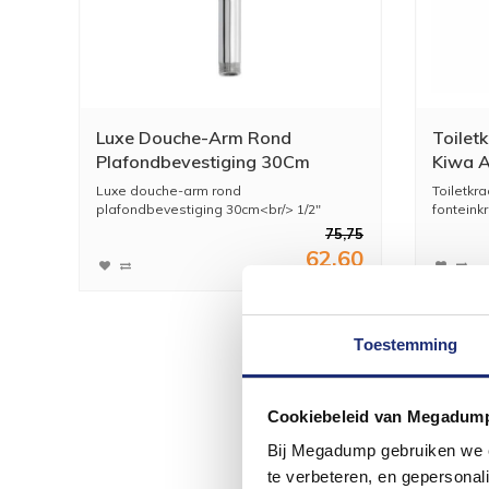
Luxe Douche-Arm Rond
Toilet
Plafondbevestiging 30Cm
Kiwa A
Chroom
Luxe douche-arm rond
Toiletkr
plafondbevestiging 30cm<br/> 1/2"
fonteink
muura...
75,75
62,60
Toestemming
Cookiebeleid van Megadum
Bij Megadump gebruiken we co
te verbeteren, en gepersonali