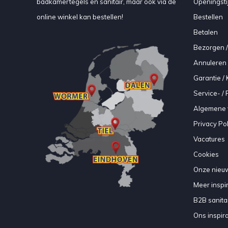
badkamertegels en sanitair, maar ook via de
Openingsti
online winkel kan bestellen!
Bestellen
Betalen
Bezorgen /
Annuleren 
Garantie / 
Service- /
Algemene 
Privacy Pol
Vacatures
Cookies
Onze nieuw
Meer inspir
B2B sanitair
Ons inspir