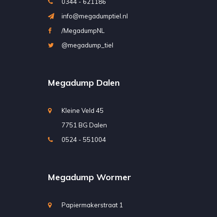
0344 - 621186
info@megadumptiel.nl
/MegadumpNL
@megadump_tiel
Megadump Dalen
Kleine Veld 45
7751 BG Dalen
0524 - 551004
Megadump Wormer
Papiermakerstraat 1