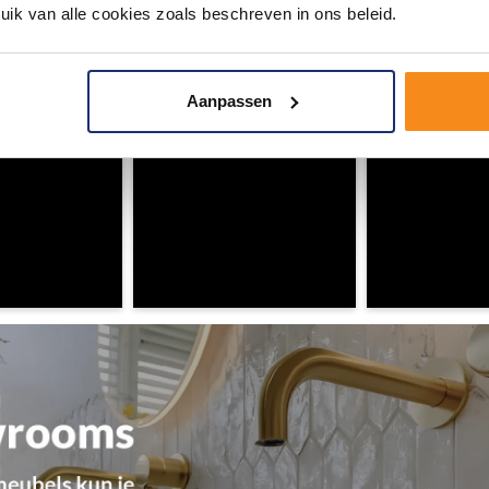
ouw badkamer op Instagram met #mijndroombadkamer en tag @m
uik van alle cookies zoals beschreven in ons beleid.
omgeving vol met unieke badkamerstijlen. Doe je mee?
Aanpassen