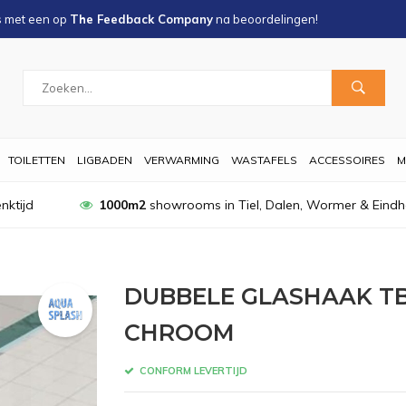
s met een
op
The Feedback Company
na
beoordelingen!
TOILETTEN
LIGBADEN
VERWARMING
WASTAFELS
ACCESSOIRES
M
nktijd
1000m2
showrooms in Tiel, Dalen, Wormer & Eind
DUBBELE GLASHAAK T
CHROOM
CONFORM LEVERTIJD