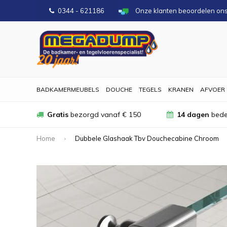
0344 - 621186
Onze klanten beoordelen on
BADKAMERMEUBELS
DOUCHE
TEGELS
KRANEN
AFVOER
Gratis
bezorgd vanaf € 150
14 dagen
bede
Home
Dubbele Glashaak Tbv Douchecabine Chroom