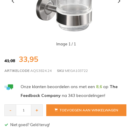
Image
1
/ 1
33,95
41,08
ARTIKELCODE
AQS3824.24
SKU
MEGA103722
Onze klanten beoordelen ons met een
8,6
op
The
Feedback Company
na
343
beoordelingen!
-
+
TOEVOEGEN AAN WINKELWAGEN
Gratis bezorgen v.a. € 150,- (NL)