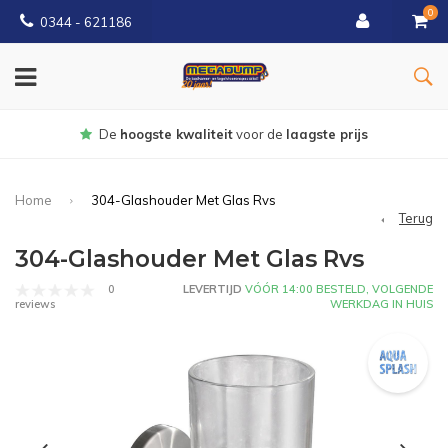
0
0344 - 621186
Gratis
bezorgd vanaf € 150
Home
304-Glashouder Met Glas Rvs
Terug
304-Glashouder Met Glas Rvs
0
LEVERTIJD
VÓÓR 14:00 BESTELD, VOLGENDE
WERKDAG IN HUIS
reviews