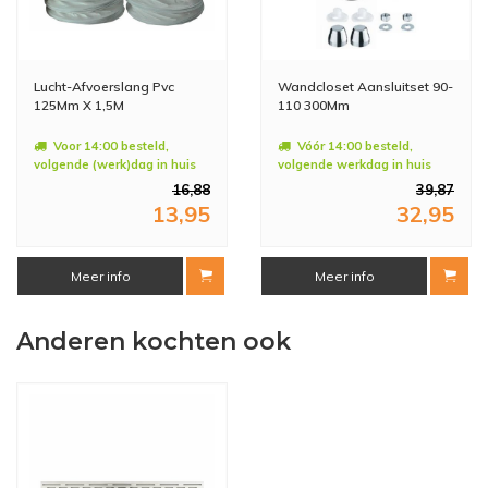
Lucht-Afvoerslang Pvc
Wandcloset Aansluitset 90-
125Mm X 1,5M
110 300Mm
Voor 14:00 besteld,
Vóór 14:00 besteld,
volgende (werk)dag in huis
volgende werkdag in huis
16,88
39,87
13,95
32,95
Meer info
Meer info
Anderen kochten ook