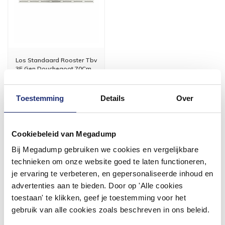
Los Standaard Rooster Tbv
3E Gen Douchegoot 70Cm
Voor 14:00 besteld,
volgende (werk)dag in huis
Toestemming
Details
Over
54,39
44,95
Cookiebeleid van Megadump
Meer info
Bij Megadump gebruiken we cookies en vergelijkbare
technieken om onze website goed te laten functioneren,
je ervaring te verbeteren, en gepersonaliseerde inhoud en
advertenties aan te bieden. Door op 'Alle cookies
toestaan' te klikken, geef je toestemming voor het
#mijndroombadkamer
gebruik van alle cookies zoals beschreven in ons beleid.