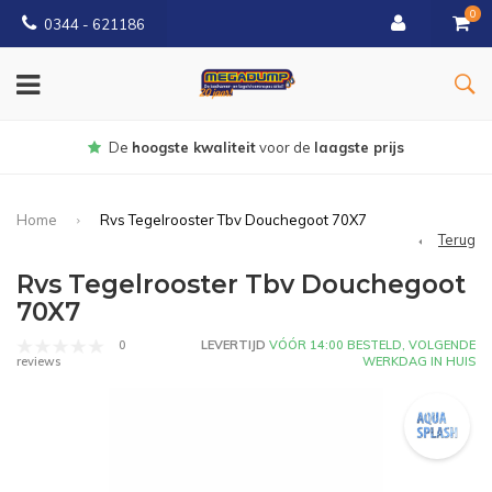
0
0344 - 621186
Gratis
bezorgd vanaf € 150
Home
Rvs Tegelrooster Tbv Douchegoot 70X7
Terug
Rvs Tegelrooster Tbv Douchegoot
70X7
0
LEVERTIJD
VÓÓR 14:00 BESTELD, VOLGENDE
WERKDAG IN HUIS
reviews