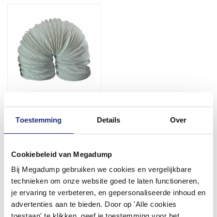
Lucht-Afvoerslang Pvc
125Mm X 1,5M
Toestemming
Details
Over
Voor 14:00 besteld,
volgende (werk)dag in huis
Cookiebeleid van Megadump
16,88
13,95
Bij Megadump gebruiken we cookies en vergelijkbare
technieken om onze website goed te laten functioneren,
je ervaring te verbeteren, en gepersonaliseerde inhoud en
Meer info
advertenties aan te bieden. Door op 'Alle cookies
toestaan' te klikken, geef je toestemming voor het