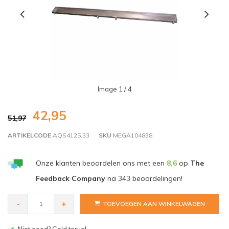
Image
1
/ 4
42,95
51,97
ARTIKELCODE
AQS4125.33
SKU
MEGA104838
Onze klanten beoordelen ons met een
8,6
op
The
Feedback Company
na
343
beoordelingen!
-
+
TOEVOEGEN AAN WINKELWAGEN
Gratis bezorgen v.a. € 150,- (NL)