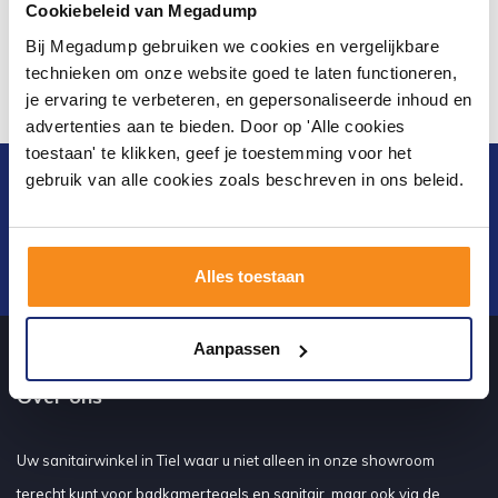
Cookiebeleid van Megadump
Bij Megadump gebruiken we cookies en vergelijkbare
technieken om onze website goed te laten functioneren,
je ervaring te verbeteren, en gepersonaliseerde inhoud en
advertenties aan te bieden. Door op 'Alle cookies
toestaan' te klikken, geef je toestemming voor het
gebruik van alle cookies zoals beschreven in ons beleid.
Blijf op de hoogte van het laatste nieuws en
ontwikkelingen
Verstuur
Alles toestaan
Aanpassen
Over ons
Uw sanitairwinkel in Tiel waar u niet alleen in onze showroom
terecht kunt voor badkamertegels en sanitair, maar ook via de