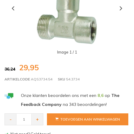
Image
1
/ 1
29,95
36,24
ARTIKELCODE
AQS3734.54
SKU
54.3734
Onze klanten beoordelen ons met een
8,6
op
The
Feedback Company
na
343
beoordelingen!
-
+
TOEVOEGEN AAN WINKELWAGEN
Gratis bezorgen v.a. € 150,- (NL)