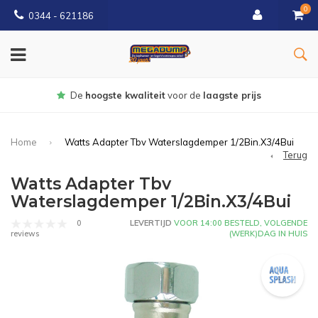
0
0344 - 621186
Gratis
bezorgd vanaf € 150
Home
Watts Adapter Tbv Waterslagdemper 1/2Bin.X3/4Bui
Terug
Watts Adapter Tbv
Waterslagdemper 1/2Bin.X3/4Bui
0
LEVERTIJD
VOOR 14:00 BESTELD, VOLGENDE
(WERK)DAG IN HUIS
reviews