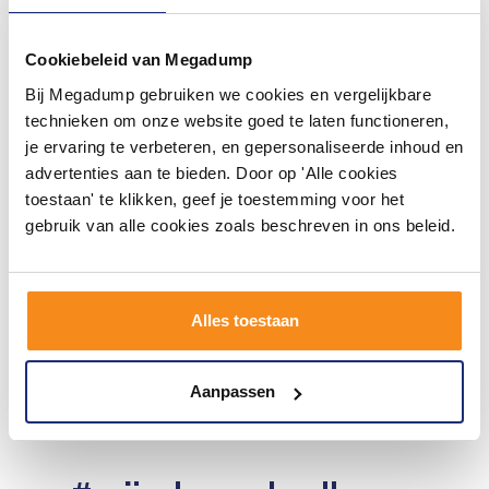
Cookiebeleid van Megadump
Bij Megadump gebruiken we cookies en vergelijkbare
technieken om onze website goed te laten functioneren,
je ervaring te verbeteren, en gepersonaliseerde inhoud en
Thermostaatkraan Ore
advertenties aan te bieden. Door op 'Alle cookies
Weel Inbouw 2-Weg Pull &
Push Rvs
toestaan' te klikken, geef je toestemming voor het
1 tot 3 werkdagen
gebruik van alle cookies zoals beschreven in ons beleid.
788,92
652,00
Alles toestaan
Meer info
Aanpassen