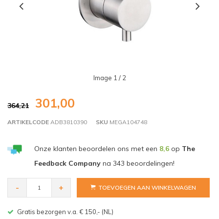
Image
1
/ 2
301,00
364,21
ARTIKELCODE
ADB3810390
SKU
MEGA104748
Onze klanten beoordelen ons met een
8,6
op
The
Feedback Company
na
343
beoordelingen!
-
+
TOEVOEGEN AAN WINKELWAGEN
Gratis bezorgen v.a. € 150,- (NL)