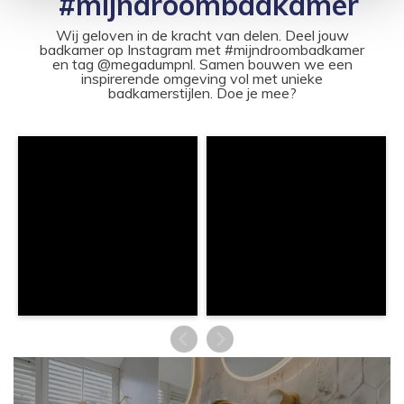
#mijndroombadkamer
Wij geloven in de kracht van delen. Deel jouw
badkamer op Instagram met #mijndroombadkamer
en tag @megadumpnl. Samen bouwen we een
inspirerende omgeving vol met unieke
badkamerstijlen. Doe je mee?