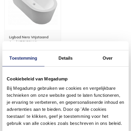
Ligbad Nero Vrijstaand
Acryl 178X80 Wit
Vóór 14:00 besteld,
Toestemming
Details
Over
volgende werkdag in huis
1.087,79
899,00
Cookiebeleid van Megadump
Bij Megadump gebruiken we cookies en vergelijkbare
Meer info
technieken om onze website goed te laten functioneren,
je ervaring te verbeteren, en gepersonaliseerde inhoud en
advertenties aan te bieden. Door op 'Alle cookies
toestaan' te klikken, geef je toestemming voor het
gebruik van alle cookies zoals beschreven in ons beleid.
#mijndroombadkamer