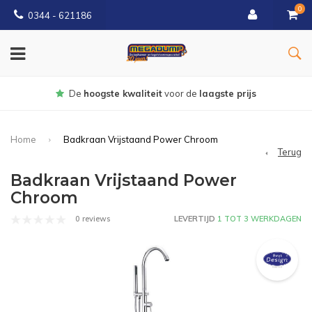
0
0344 - 621186
Gratis
bezorgd vanaf € 150
Home
Badkraan Vrijstaand Power Chroom
Terug
Badkraan Vrijstaand Power
Chroom
0 reviews
LEVERTIJD
1 TOT 3 WERKDAGEN