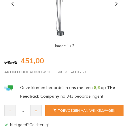
Image
1
/ 2
451,00
545,71
ARTIKELCODE
ADB3804510
SKU
MEGA105371
Onze klanten beoordelen ons met een
8,6
op
The
Feedback Company
na
343
beoordelingen!
-
+
TOEVOEGEN AAN WINKELWAGEN
Gratis bezorgen v.a. € 150,- (NL)