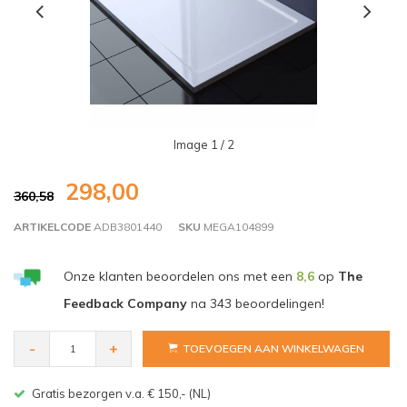
Image
1
/ 2
298,00
360,58
ARTIKELCODE
ADB3801440
SKU
MEGA104899
Onze klanten beoordelen ons met een
8,6
op
The
Feedback Company
na
343
beoordelingen!
-
+
TOEVOEGEN AAN WINKELWAGEN
Gratis bezorgen v.a. € 150,- (NL)