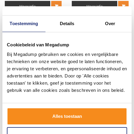
Meer info
Meer info
Anderen kochten ook
Toestemming
Details
Over
Cookiebeleid van Megadump
Bij Megadump gebruiken we cookies en vergelijkbare
technieken om onze website goed te laten functioneren,
je ervaring te verbeteren, en gepersonaliseerde inhoud en
advertenties aan te bieden. Door op 'Alle cookies
toestaan' te klikken, geef je toestemming voor het
gebruik van alle cookies zoals beschreven in ons beleid.
Timeless Silver 60X60 Rett,
Toiletkraan Hoog 1/2''
Mat En Gerectificeerd P/M²
Chroom Kiwa Alexia
Fonteinkraan XL
Alles toestaan
3 - 5 Weken
Vóór 14:00 besteld,
volgende werkdag in huis
78,35
53,18