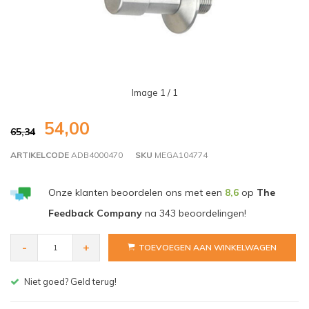
Image
1
/ 1
54,00
65,34
ARTIKELCODE
ADB4000470
SKU
MEGA104774
Onze klanten beoordelen ons met een
8,6
op
The
Feedback Company
na
343
beoordelingen!
-
+
TOEVOEGEN AAN WINKELWAGEN
Gratis bezorgen v.a. € 150,- (NL)