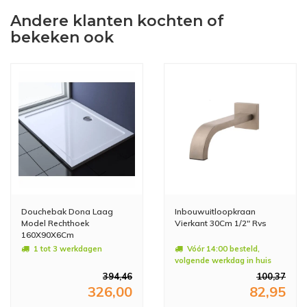
Andere klanten kochten of
bekeken ook
Douchebak Dona Laag
Inbouwuitloopkraan
Model Rechthoek
Vierkant 30Cm 1/2" Rvs
160X90X6Cm
1 tot 3 werkdagen
Vóór 14:00 besteld,
volgende werkdag in huis
394,46
100,37
326,00
82,95