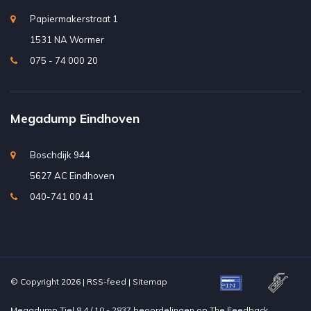
Papiermakerstraat 1
1531 NA Wormer
075 - 74 000 20
Megadump Eindhoven
Boschdijk 944
5627 AC Eindhoven
040-741 00 41
© Copyright 2026 |
RSS-feed
|
Sitemap
Megadump Tiel
8.4
/
10
-
2837
beoordelingen op
The Feedback