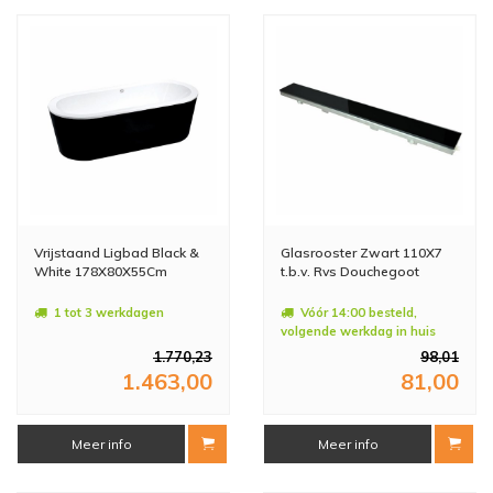
Vrijstaand Ligbad Black &
Glasrooster Zwart 110X7
White 178X80X55Cm
t.b.v. Rvs Douchegoot
1 tot 3 werkdagen
Vóór 14:00 besteld,
volgende werkdag in huis
1.770,23
98,01
1.463,00
81,00
Meer info
Meer info