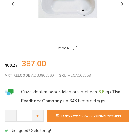
Image
1
/ 3
387,00
468,27
ARTIKELCODE
ADB3801360
SKU
MEGA105358
Onze klanten beoordelen ons met een
8,6
op
The
Feedback Company
na
343
beoordelingen!
-
+
TOEVOEGEN AAN WINKELWAGEN
Gratis bezorgen v.a. € 150,- (NL)