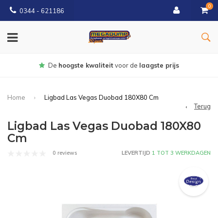
0
0344 - 621186
Gratis
bezorgd vanaf € 150
Home
Ligbad Las Vegas Duobad 180X80 Cm
Terug
Ligbad Las Vegas Duobad 180X80
Cm
0 reviews
LEVERTIJD
1 TOT 3 WERKDAGEN