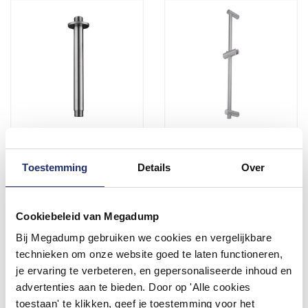
304-Douchearm Rond
304 Losse Ronde Glijstang
Plafond 20Cm Rvs
Met Glijstuk Rvs
Toestemming
Details
Over
Vóór 14:00 besteld,
Vóór 14:00 besteld,
volgende werkdag in huis
volgende werkdag in huis
60,44
67,70
Cookiebeleid van Megadump
49,95
55,95
Bij Megadump gebruiken we cookies en vergelijkbare
technieken om onze website goed te laten functioneren,
Meer info
Meer info
je ervaring te verbeteren, en gepersonaliseerde inhoud en
advertenties aan te bieden. Door op 'Alle cookies
toestaan' te klikken, geef je toestemming voor het