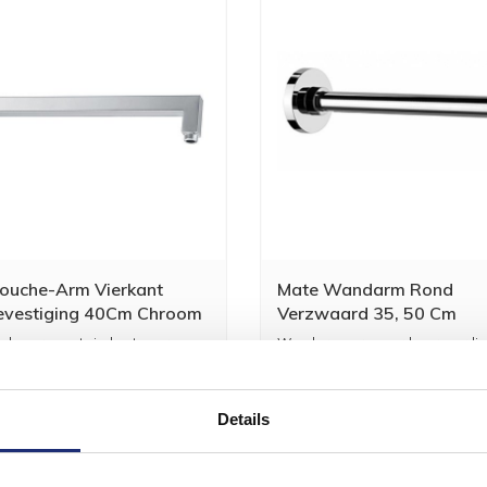
ouche-Arm Vierkant
Mate Wandarm Rond
evestiging 40Cm Chroom
Verzwaard 35, 50 Cm
che-arm met vierkante vorm en
Wandarm verzwaard, vervaardigd
stigd worden a...
messing.
100,61
83,15
2
Details