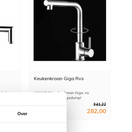
Keukenkraan Giga Rvs
 uit
ADW RVS keukenkraan Giga, nu
verkrijgbaar bij Megadump!
289,19
341,22
39,00
282,00
Over