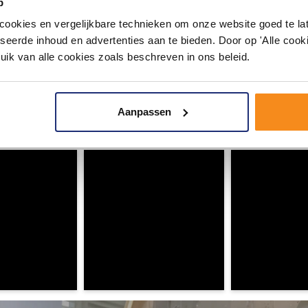
p
okies en vergelijkbare technieken om onze website goed te late
seerde inhoud en advertenties aan te bieden. Door op 'Alle cooki
uik van alle cookies zoals beschreven in ons beleid.
#mijndroombadkamer
ouw badkamer op Instagram met #mijndroombadkamer en tag @m
Aanpassen
omgeving vol met unieke badkamerstijlen. Doe je mee?