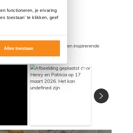
n functioneren, je ervaring
es toestaan' te klikken, geef
egadumpnl. Samen bouwen we een inspirerende
Alles toestaan