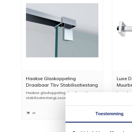
Haakse Glaskoppeling
Luxe D
Draaibaar Tbv Stabilisatiestang
Muurb
Haakse glaskoppeling draaibaar t.b.v.
Luxe dou
stabilisatiestangLosse...
kan beve
26,56
21,95
Toestemming