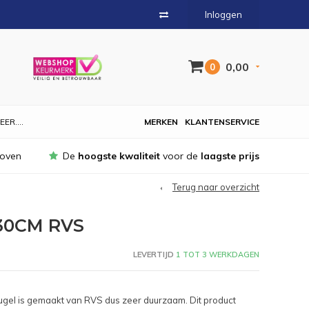
Inloggen
0,00
0
EER....
MERKEN
KLANTENSERVICE
hoven
De
hoogste kwaliteit
voor de
laagste prijs
Terug naar overzicht
30CM RVS
LEVERTIJD
1 TOT 3 WERKDAGEN
el is gemaakt van RVS dus zeer duurzaam. Dit product