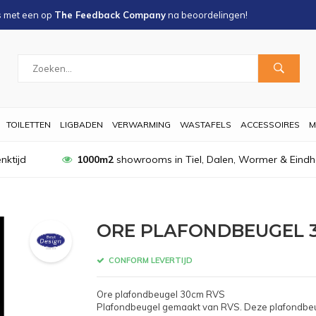
s met een
op
The Feedback Company
na
beoordelingen!
TOILETTEN
LIGBADEN
VERWARMING
WASTAFELS
ACCESSOIRES
M
nktijd
1000m2
showrooms in Tiel, Dalen, Wormer & Eind
ORE PLAFONDBEUGEL 
CONFORM LEVERTIJD
Ore plafondbeugel 30cm RVS
Plafondbeugel gemaakt van RVS. Deze plafondbeug