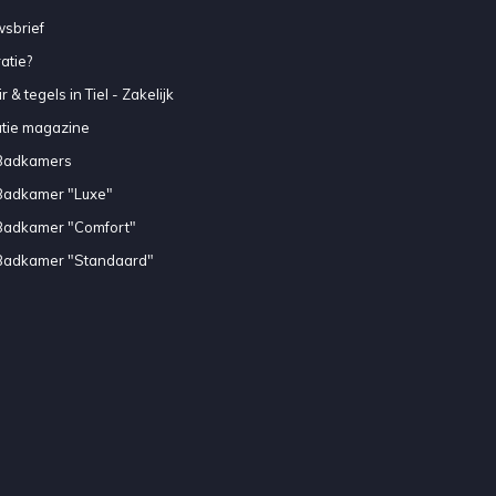
sbrief
atie?
 & tegels in Tiel - Zakelijk
atie magazine
Badkamers
Badkamer "Luxe"
Badkamer "Comfort"
Badkamer "Standaard"