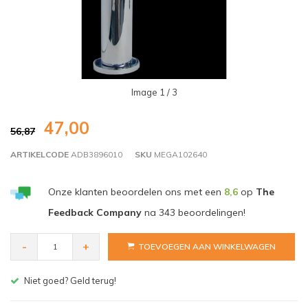
Image
1
/ 3
47,00
56,87
ARTIKELCODE
ADB3896010
SKU
MEGA102640
Onze klanten beoordelen ons met een
8,6
op
The
Feedback Company
na
343
beoordelingen!
-
+
TOEVOEGEN AAN WINKELWAGEN
Gratis bezorgen v.a. € 150,- (NL)