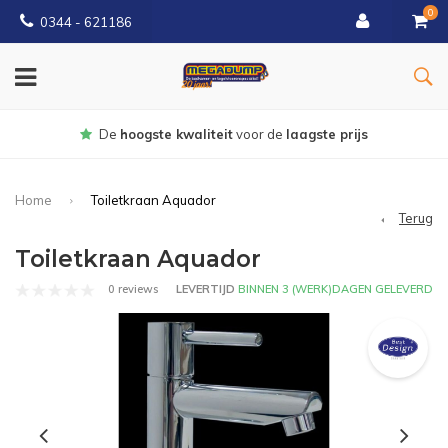
0
0344 - 621186
Gratis
bezorgd vanaf € 150
Home
Toiletkraan Aquador
Terug
Toiletkraan Aquador
0 reviews
LEVERTIJD
BINNEN 3 (WERK)DAGEN GELEVERD