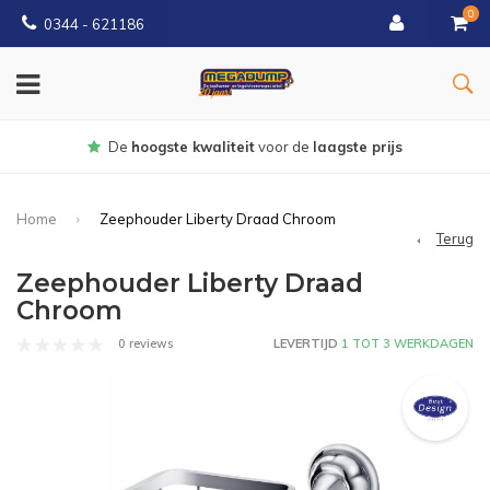
0
0344 - 621186
Gratis
bezorgd vanaf € 150
Home
Zeephouder Liberty Draad Chroom
Terug
Zeephouder Liberty Draad
Chroom
0 reviews
LEVERTIJD
1 TOT 3 WERKDAGEN