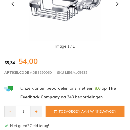
Image
1
/ 1
54,00
65,34
ARTIKELCODE
ADB3890060
SKU
MEGA105632
Onze klanten beoordelen ons met een
8,6
op
The
Feedback Company
na
343
beoordelingen!
-
+
TOEVOEGEN AAN WINKELWAGEN
Gratis bezorgen v.a. € 150,- (NL)