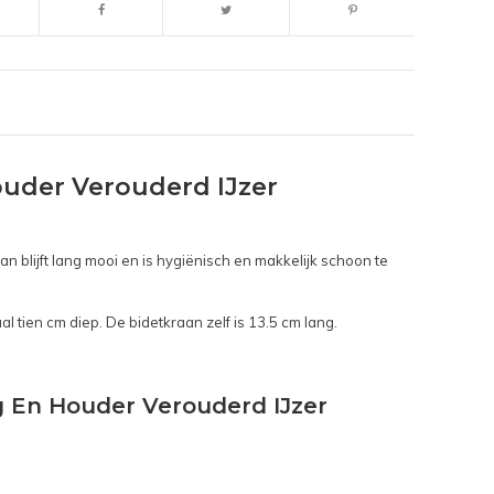
uder Verouderd IJzer
n blijft lang mooi en is hygiënisch en makkelijk schoon te
 tien cm diep. De bidetkraan zelf is 13.5 cm lang.
 En Houder Verouderd IJzer