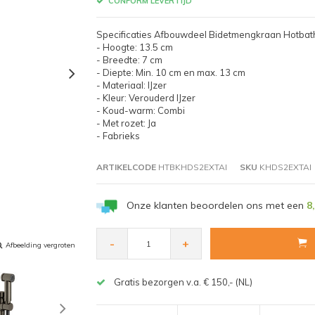
CONFORM LEVERTIJD
Specificaties Afbouwdeel Bidetmengkraan Hotbat
- Hoogte: 13.5 cm
- Breedte: 7 cm
- Diepte: Min. 10 cm en max. 13 cm
- Materiaal: IJzer
- Kleur: Verouderd IJzer
- Koud-warm: Combi
- Met rozet: Ja
- Fabrieks
ARTIKELCODE
HTBKHDS2EXTAI
SKU
KHDS2EXTAI
Onze klanten beoordelen ons met een
8
-
+
Afbeelding vergroten
Gratis bezorgen v.a. € 150,- (NL)