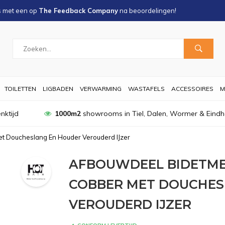
s met een
op
The Feedback Company
na
beoordelingen!
TOILETTEN
LIGBADEN
VERWARMING
WASTAFELS
ACCESSOIRES
M
nktijd
1000m2
showrooms in Tiel, Dalen, Wormer & Eind
 Doucheslang En Houder Verouderd IJzer
AFBOUWDEEL BIDETM
COBBER MET DOUCHES
VEROUDERD IJZER