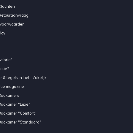
Klachten
 Retouraanvraag
voorwaarden
icy
sbrief
atie?
 & tegels in Tiel - Zakelijk
atie magazine
Badkamers
Badkamer "Luxe"
Badkamer "Comfort"
Badkamer "Standaard"