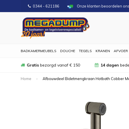
0344 - 621186
Onze klanten beoordelen on
BADKAMERMEUBELS
DOUCHE
TEGELS
KRANEN
AFVOER
Gratis
bezorgd vanaf € 150
14 dagen
bede
Home
Afbouwdeel Bidetmengkraan Hotbath Cobber Met