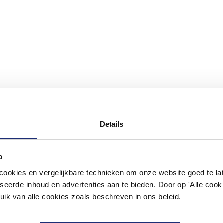
Details
#mijndroombadkamer
p
ouw badkamer op Instagram met #mijndroombadkamer en tag @m
omgeving vol met unieke badkamerstijlen. Doe je mee?
okies en vergelijkbare technieken om onze website goed te late
seerde inhoud en advertenties aan te bieden. Door op 'Alle cooki
uik van alle cookies zoals beschreven in ons beleid.