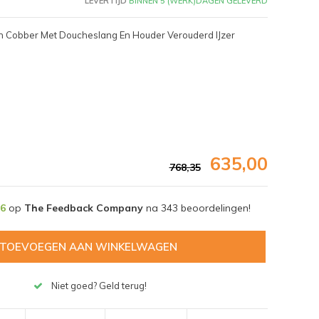
LEVERTIJD
BINNEN 5 (WERK)DAGEN GELEVERD
h Cobber Met Doucheslang En Houder Verouderd IJzer
635,00
768,35
,6
op
The Feedback Company
na
343
beoordelingen!
TOEVOEGEN AAN WINKELWAGEN
Afbeelding vergroten
Niet goed? Geld terug!