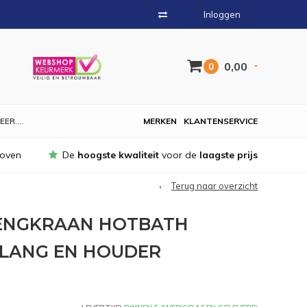
Inloggen
0,00
0
EER....
MERKEN
KLANTENSERVICE
hoven
De
hoogste kwaliteit
voor de
laagste prijs
Terug naar overzicht
ENGKRAAN HOTBATH
LANG EN HOUDER