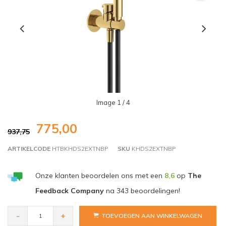
Image
1
/ 4
775,00
937,75
ARTIKELCODE
HTBKHDS2EXTNBP
SKU
KHDS2EXTNBP
Onze klanten beoordelen ons met een
8,6
op
The
Feedback Company
na
343
beoordelingen!
-
+
TOEVOEGEN AAN WINKELWAGEN