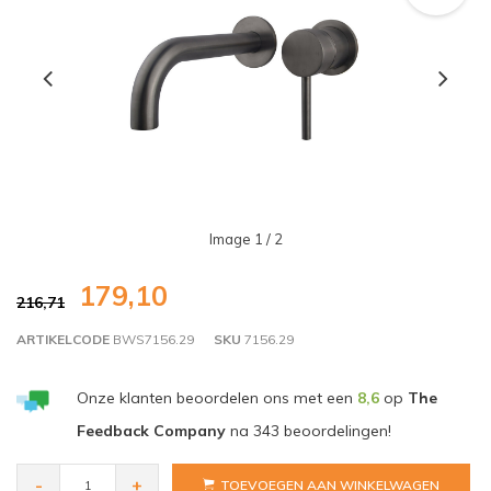
Image
1
/ 2
179,10
216,71
ARTIKELCODE
BWS7156.29
SKU
7156.29
Onze klanten beoordelen ons met een
8,6
op
The
Feedback Company
na
343
beoordelingen!
-
+
TOEVOEGEN AAN WINKELWAGEN