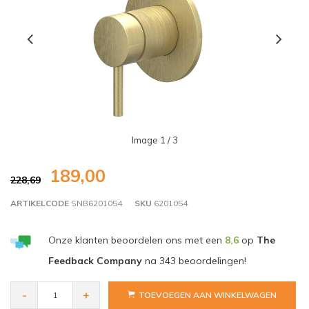
Image
1
/ 3
189,00
228,69
ARTIKELCODE
SNB6201054
SKU
6201054
Onze klanten beoordelen ons met een
8,6
op
The
Feedback Company
na
343
beoordelingen!
-
+
TOEVOEGEN AAN WINKELWAGEN