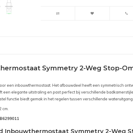
hermostaat Symmetry 2-Weg Stop-Oms
s voor een inbouwthermostaat. Het afbouwdeel heeft een symmetrisch ontw
ft een elegante uitstraling en past perfect bij verschillende badkamersti
stel functie biedt gemak in het regelen tussen verschillende wateruitgan
2 cm.
SNB6299011
ond Inbouwthermostaat Symmetry 2-Weg S