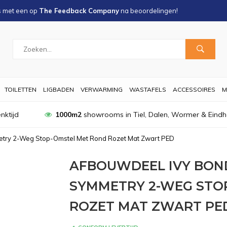
s met een
op
The Feedback Company
na
beoordelingen!
TOILETTEN
LIGBADEN
VERWARMING
WASTAFELS
ACCESSOIRES
M
nktijd
1000m2
showrooms in Tiel, Dalen, Wormer & Eind
try 2-Weg Stop-Omstel Met Rond Rozet Mat Zwart PED
AFBOUWDEEL IVY BO
SYMMETRY 2-WEG STO
ROZET MAT ZWART PE