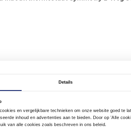
Details
p
#mijndroombadkamer
okies en vergelijkbare technieken om onze website goed te late
ouw badkamer op Instagram met #mijndroombadkamer en tag @m
seerde inhoud en advertenties aan te bieden. Door op 'Alle cooki
omgeving vol met unieke badkamerstijlen. Doe je mee?
uik van alle cookies zoals beschreven in ons beleid.