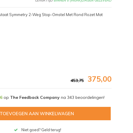
LEVERTIJD
BINNEN 5 (WERK)DAGEN GELEVERD
ostaat Symmetry 2-Weg Stop-Omstel Met Rond Rozet Mat
375,00
453,75
,6
op
The Feedback Company
na
343
beoordelingen!
Afbeelding vergroten
TOEVOEGEN AAN WINKELWAGEN
Niet goed? Geld terug!