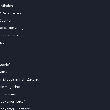
 Afhalen
/ Retourneren
Klachten
 Retouraanvraag
voorwaarden
icy
sbrief
atie?
 & tegels in Tiel - Zakelijk
atie magazine
Badkamers
Badkamer "Luxe"
Badkamer "Comfort"