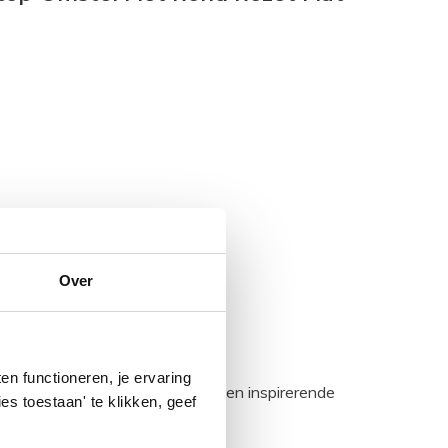
Over
n functioneren, je ervaring
egadumpnl. Samen bouwen we een inspirerende
es toestaan' te klikken, geef