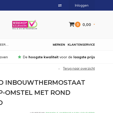
Inloggen
0,00
0
EER....
MERKEN
KLANTENSERVICE
hoven
De
hoogste kwaliteit
voor de
laagste prijs
Terug naar overzicht
ND INBOUWTHERMOSTAAT
P-OMSTEL MET ROND
D