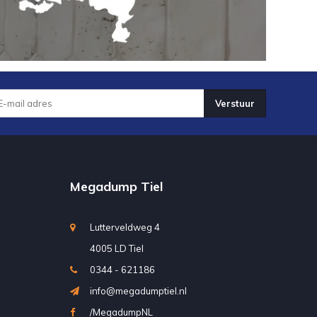
Verstuur
Megadump Tiel
Lutterveldweg 4
4005 LD Tiel
0344 - 621186
info@megadumptiel.nl
/MegadumpNL