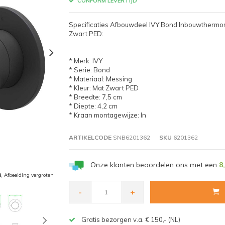
CONFORM LEVERTIJD
Specificaties Afbouwdeel IVY Bond Inbouwtherm
Zwart PED:
* Merk: IVY
* Serie: Bond
* Materiaal: Messing
* Kleur: Mat Zwart PED
* Breedte: 7,5 cm
* Diepte: 4,2 cm
* Kraan montagewijze: In
ARTIKELCODE
SNB6201362
SKU
6201362
Onze klanten beoordelen ons met een
8
Afbeelding vergroten
-
+
Gratis bezorgen v.a. € 150,- (NL)