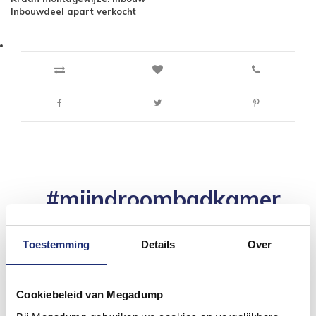
Inbouwdeel apart verkocht
#mijndroombadkamer
Wij geloven in de kracht van delen. Deel jouw
badkamer op Instagram met #mijndroombadkamer
Toestemming
Details
Over
en tag @megadumpnl. Samen bouwen we een
inspirerende omgeving vol met unieke
badkamerstijlen. Doe je mee?
Cookiebeleid van Megadump