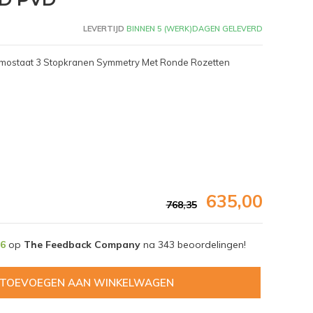
LEVERTIJD
BINNEN 5 (WERK)DAGEN GELEVERD
rmostaat 3 Stopkranen Symmetry Met Ronde Rozetten
635,00
768,35
,6
op
The Feedback Company
na
343
beoordelingen!
Afbeelding vergroten
TOEVOEGEN AAN WINKELWAGEN