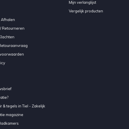
Mijn verlanglijst
Vergelijk producten
 Afhalen
/ Retourneren
Klachten
 Retouraanvraag
voorwaarden
icy
sbrief
atie?
 & tegels in Tiel - Zakelijk
atie magazine
Badkamers