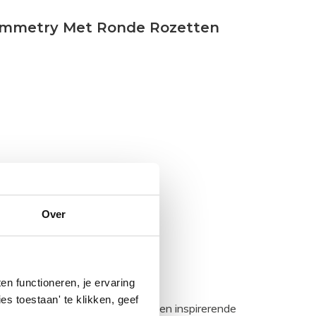
Symmetry Met Ronde Rozetten
Over
n functioneren, je ervaring
es toestaan' te klikken, geef
egadumpnl. Samen bouwen we een inspirerende