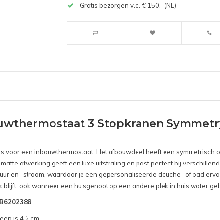
Gratis bezorgen v.a. € 150,- (NL)
uwthermostaat 3 Stopkranen Symmetr
n is voor een inbouwthermostaat. Het afbouwdeel heeft een symmetrisch o
atte afwerking geeft een luxe uitstraling en past perfect bij verschille
uur en -stroom, waardoor je een gepersonaliseerde douche- of bad ervar
k blijft, ook wanneer een huisgenoot op een andere plek in huis water geb
SNB6202388
eep is 4,2 cm.