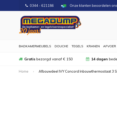
0344 - 621186
Onze klanten beoordelen on
BADKAMERMEUBELS
DOUCHE
TEGELS
KRANEN
AFVOER
Gratis
bezorgd vanaf € 150
14 dagen
bede
Home
Afbouwdeel IVY Concord Inbouwthermostaat 3 