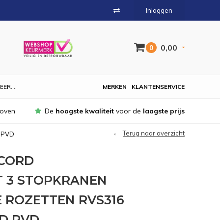
Inloggen
0,00
0
EER....
MERKEN
KLANTENSERVICE
hoven
De
hoogste kwaliteit
voor de
laagste prijs
Terug naar overzicht
d PVD
CORD
 3 STOPKRANEN
 ROZETTEN RVS316
D PVD