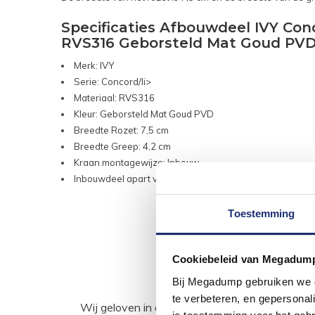
Specificaties Afbouwdeel IVY C
RVS316 Geborsteld Mat Goud PVD
Merk: IVY
Serie: Concord/li>
Materiaal: RVS316
Kleur: Geborsteld Mat Goud PVD
Breedte Rozet: 7,5 cm
Breedte Greep: 4,2 cm
Kraan montagewijze: Inbouw
Inbouwdeel apart verkocht
Toestemming
Cookiebeleid van Megadum
Bij Megadump gebruiken we co
te verbeteren, en gepersonali
Wij geloven in de kracht van delen. Deel j