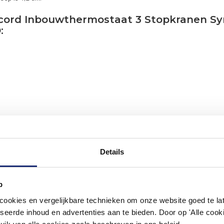
oncord Inbouwthermostaat 3 Stopkranen 
:
Details
p
#mijndroombadkamer
okies en vergelijkbare technieken om onze website goed te late
seerde inhoud en advertenties aan te bieden. Door op 'Alle cooki
ouw badkamer op Instagram met #mijndroombadkamer en tag @m