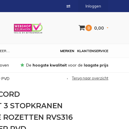
Inloggen
0,00
0
EER....
MERKEN
KLANTENSERVICE
hoven
De
hoogste kwaliteit
voor de
laagste prijs
Terug naar overzicht
r PVD
CORD
 3 STOPKRANEN
 ROZETTEN RVS316
ER PVD