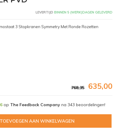
LEVERTIJD
BINNEN 5 (WERK)DAGEN GELEVERD
rmostaat 3 Stopkranen Symmetry Met Ronde Rozetten
635,00
768,35
,6
op
The Feedback Company
na
343
beoordelingen!
Afbeelding vergroten
TOEVOEGEN AAN WINKELWAGEN