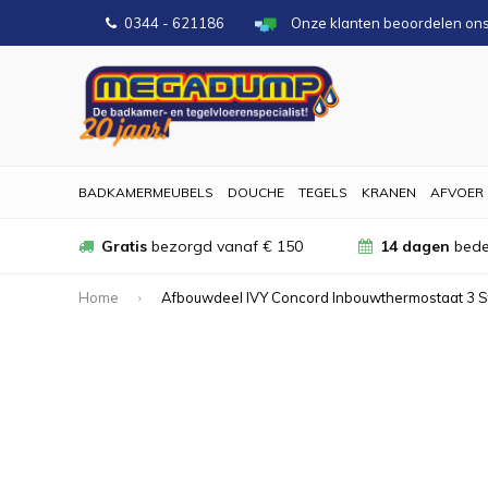
0344 - 621186
Onze klanten beoordelen on
BADKAMERMEUBELS
DOUCHE
TEGELS
KRANEN
AFVOER
Gratis
bezorgd vanaf € 150
14 dagen
bede
Home
Afbouwdeel IVY Concord Inbouwthermostaat 3 