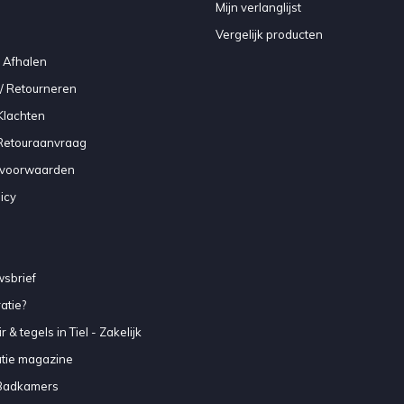
Mijn verlanglijst
Vergelijk producten
 Afhalen
/ Retourneren
Klachten
 Retouraanvraag
voorwaarden
icy
sbrief
atie?
 & tegels in Tiel - Zakelijk
atie magazine
Badkamers