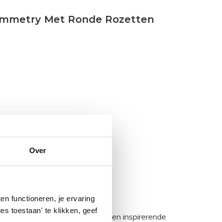
Symmetry Met Ronde Rozetten
Over
n functioneren, je ervaring
es toestaan' te klikken, geef
egadumpnl. Samen bouwen we een inspirerende