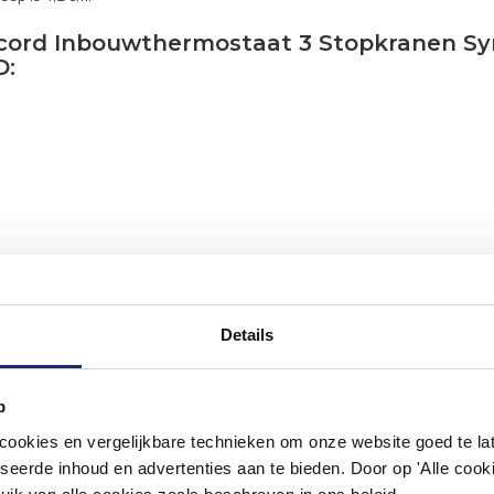
oncord Inbouwthermostaat 3 Stopkranen 
D:
Details
p
#mijndroombadkamer
okies en vergelijkbare technieken om onze website goed te late
seerde inhoud en advertenties aan te bieden. Door op 'Alle cooki
ouw badkamer op Instagram met #mijndroombadkamer en tag @m