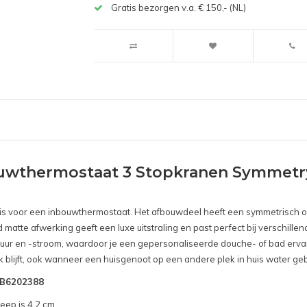
Gratis bezorgen v.a. € 150,- (NL)
uwthermostaat 3 Stopkranen Symmetr
n is voor een inbouwthermostaat. Het afbouwdeel heeft een symmetrisch o
matte afwerking geeft een luxe uitstraling en past perfect bij verschill
uur en -stroom, waardoor je een gepersonaliseerde douche- of bad ervar
k blijft, ook wanneer een huisgenoot op een andere plek in huis water geb
SNB6202388
eep is 4,2 cm.