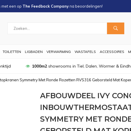
s met een
op
The Feedback Company
na
beoordelingen!
TOILETTEN
LIGBADEN
VERWARMING
WASTAFELS
ACCESSOIRES
M
nktijd
1000m2
showrooms in Tiel, Dalen, Wormer & Eind
Stopkranen Symmetry Met Ronde Rozetten RVS316 Geborsteld Mat Kope
AFBOUWDEEL IVY CON
INBOUWTHERMOSTAAT
SYMMETRY MET RONDE
GEBORSTELD MAT KOP