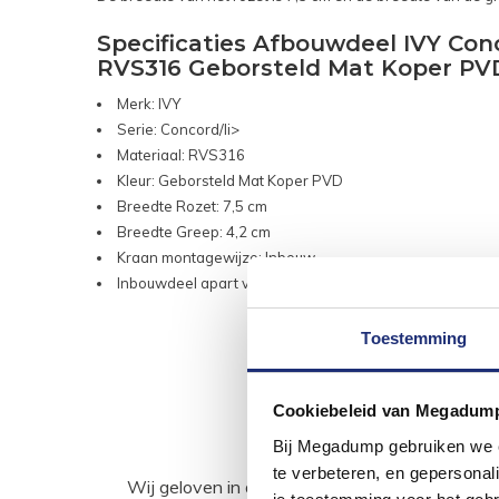
Specificaties Afbouwdeel IVY C
RVS316 Geborsteld Mat Koper PV
Merk: IVY
Serie: Concord/li>
Materiaal: RVS316
Kleur: Geborsteld Mat Koper PVD
Breedte Rozet: 7,5 cm
Breedte Greep: 4,2 cm
Kraan montagewijze: Inbouw
Inbouwdeel apart verkocht
Toestemming
Cookiebeleid van Megadum
Bij Megadump gebruiken we co
te verbeteren, en gepersonali
Wij geloven in de kracht van delen. Deel j