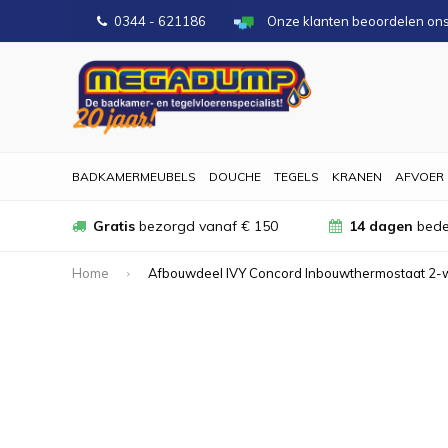
0344 - 621186
Onze klanten beoordelen on
BADKAMERMEUBELS
DOUCHE
TEGELS
KRANEN
AFVOER
Gratis
bezorgd vanaf € 150
14 dagen
bede
Home
Afbouwdeel IVY Concord Inbouwthermostaat 2-