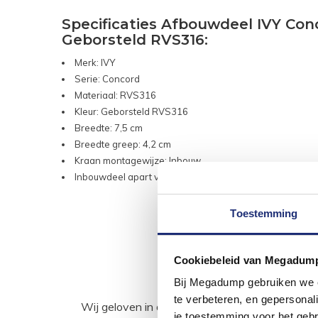
Specificaties Afbouwdeel IVY C
Geborsteld RVS316:
Merk: IVY
Serie: Concord
Materiaal: RVS316
Kleur: Geborsteld RVS316
Breedte: 7,5 cm
Breedte greep: 4,2 cm
Kraan montagewijze: Inbouw
Inbouwdeel apart verkocht
Toestemming
Cookiebeleid van Megadum
Bij Megadump gebruiken we co
te verbeteren, en gepersonali
Wij geloven in de kracht van delen. Deel j
je toestemming voor het gebr