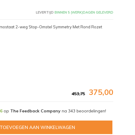
LEVERTIJD
BINNEN 5 (WERK)DAGEN GELEVERD
rmostaat 2-weg Stop-Omstel Symmetry Met Rond Rozet
375,00
453,75
Afbeelding vergroten
,6
op
The Feedback Company
na
343
beoordelingen!
TOEVOEGEN AAN WINKELWAGEN