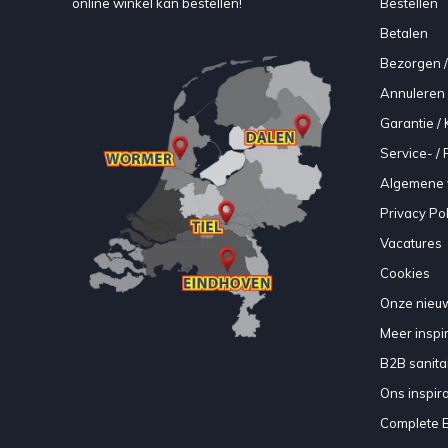
online winkel kan bestellen!
Bestellen
Betalen
Bezorgen /
Annuleren 
Garantie / 
Service- /
Algemene 
Privacy Pol
Vacatures
Cookies
Onze nieuw
Meer inspir
B2B sanitair
Ons inspir
Complete 