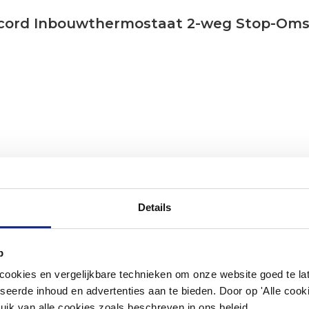
oncord Inbouwthermostaat 2-weg Stop-Om
Details
p
#mijndroombadkamer
okies en vergelijkbare technieken om onze website goed te late
seerde inhoud en advertenties aan te bieden. Door op 'Alle cooki
ouw badkamer op Instagram met #mijndroombadkamer en tag @m
uik van alle cookies zoals beschreven in ons beleid.