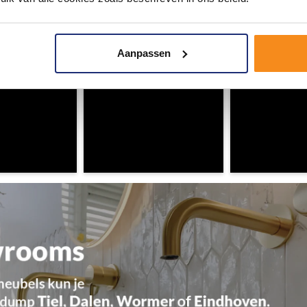
omgeving vol met unieke badkamerstijlen. Doe je mee?
Aanpassen