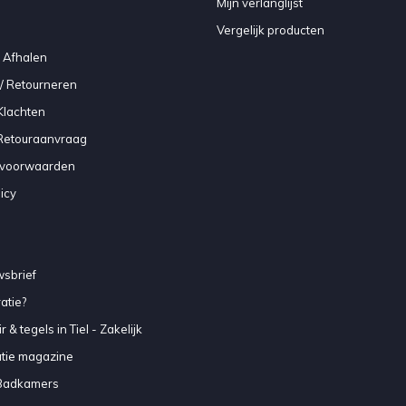
Mijn verlanglijst
Vergelijk producten
 Afhalen
/ Retourneren
Klachten
 Retouraanvraag
voorwaarden
icy
sbrief
atie?
 & tegels in Tiel - Zakelijk
atie magazine
Badkamers