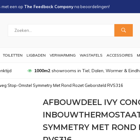
s met een
op
The Feedback Company
na
beoordelingen!
TOILETTEN
LIGBADEN
VERWARMING
WASTAFELS
ACCESSOIRES
M
nktijd
1000m2
showrooms in Tiel, Dalen, Wormer & Eind
weg Stop-Omstel Symmetry Met Rond Rozet Geborsteld RVS316
AFBOUWDEEL IVY CON
INBOUWTHERMOSTAAT
SYMMETRY MET ROND 
RVS316