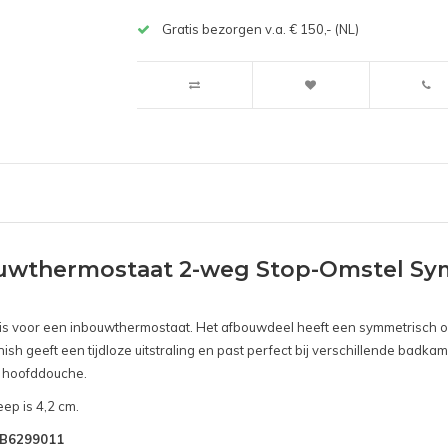
Gratis bezorgen v.a. € 150,- (NL)
uwthermostaat 2-weg Stop-Omstel Sy
n is voor een inbouwthermostaat. Het afbouwdeel heeft een symmetrisch o
ish geeft een tijdloze uitstraling en past perfect bij verschillende badk
n hoofddouche.
ep is 4,2 cm.
SNB6299011