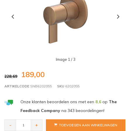
Image
1
/ 3
189,00
228,69
ARTIKELCODE
SNB6202055
SKU
6202055
Onze klanten beoordelen ons met een
8,6
op
The
Feedback Company
na
343
beoordelingen!
-
+
TOEVOEGEN AAN WINKELWAGEN