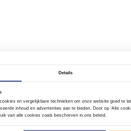
Details
#mijndroombadkamer
p
ouw badkamer op Instagram met #mijndroombadkamer en tag @m
omgeving vol met unieke badkamerstijlen. Doe je mee?
okies en vergelijkbare technieken om onze website goed te late
seerde inhoud en advertenties aan te bieden. Door op 'Alle cooki
uik van alle cookies zoals beschreven in ons beleid.