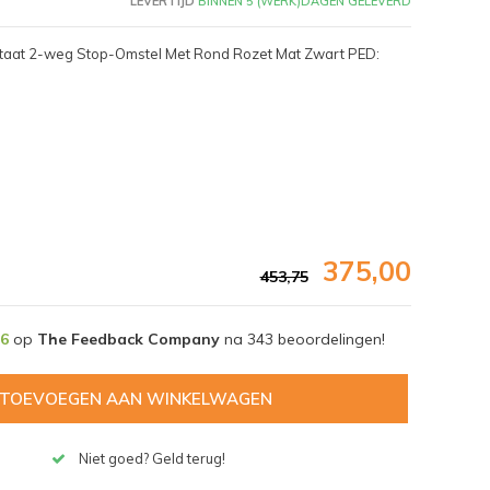
LEVERTIJD
BINNEN 5 (WERK)DAGEN GELEVERD
staat 2-weg Stop-Omstel Met Rond Rozet Mat Zwart PED:
375,00
453,75
,6
op
The Feedback Company
na
343
beoordelingen!
Afbeelding vergroten
TOEVOEGEN AAN WINKELWAGEN
Niet goed? Geld terug!