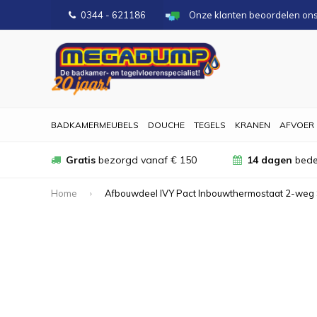
0344 - 621186
Onze klanten beoordelen on
BADKAMERMEUBELS
DOUCHE
TEGELS
KRANEN
AFVOER
Gratis
bezorgd vanaf € 150
14 dagen
bede
Home
Afbouwdeel IVY Pact Inbouwthermostaat 2-weg