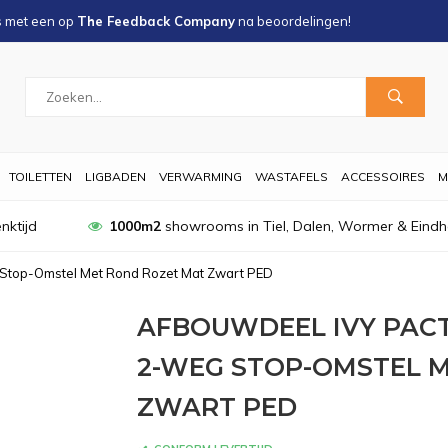
s met een
op
The Feedback Company
na
beoordelingen!
TOILETTEN
LIGBADEN
VERWARMING
WASTAFELS
ACCESSOIRES
M
nktijd
1000m2
showrooms in Tiel, Dalen, Wormer & Eind
 Stop-Omstel Met Rond Rozet Mat Zwart PED
AFBOUWDEEL IVY PA
2-WEG STOP-OMSTEL 
ZWART PED