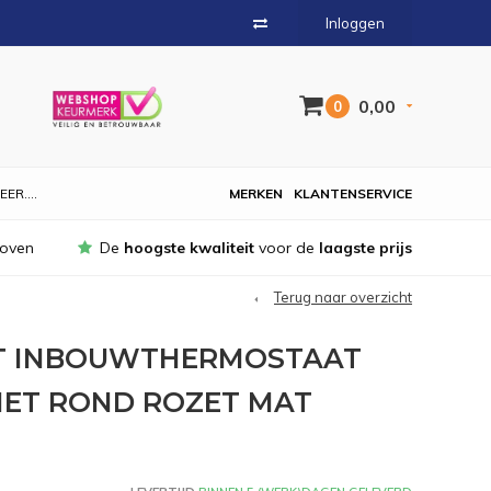
Inloggen
0,00
0
EER....
MERKEN
KLANTENSERVICE
hoven
De
hoogste kwaliteit
voor de
laagste prijs
Terug naar overzicht
CT INBOUWTHERMOSTAAT
MET ROND ROZET MAT