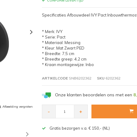
CONFORM LEVERTIJD
Specificaties Afbouwdeel IVY Pact Inbouwthermo
* Merk: IVY
* Serie: Pact
* Materiaal: Messing
* Kleur: Mat Zwart PED
* Breedte: 7,5 cm
* Breedte greep: 4,2 cm
* Kraan montagewijze: Inbo
ARTIKELCODE
SNB6202362
SKU
6202362
Onze klanten beoordelen ons met een
8
Afbeelding vergroten
-
+
Gratis bezorgen v.a. € 150,- (NL)