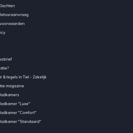
Klachten
 Retouraanvraag
voorwaarden
icy
sbrief
atie?
 & tegels in Tiel - Zakelijk
atie magazine
Badkamers
Badkamer "Luxe"
Badkamer "Comfort"
Badkamer "Standaard"