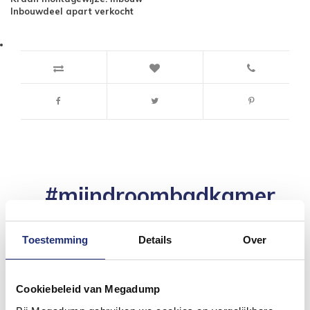
Inbouwdeel apart verkocht
#mijndroombadkamer
Wij geloven in de kracht van delen. Deel jouw
badkamer op Instagram met #mijndroombadkamer
Toestemming
Details
Over
en tag @megadumpnl. Samen bouwen we een
inspirerende omgeving vol met unieke
badkamerstijlen. Doe je mee?
Cookiebeleid van Megadump